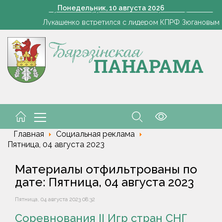
Лукашенко вручена Ленинская премия ЦК КПРФ
Понедельник,
10
августа
2026
Лукашенко встретился с лидером КПРФ Зюгановым
й Кушнаренко о последствиях непогоды: "Все мобилизовались и п
З «Харвестэра» – за штурвал камбайна
удьте про соду: 2 средства для выгребной ямы, которые работа
Лукашенко вручена Ленинская премия ЦК КПРФ
Лукашенко встретился с лидером КПРФ Зюгановым
й Кушнаренко о последствиях непогоды: "Все мобилизовались и п
З «Харвестэра» – за штурвал камбайна
удьте про соду: 2 средства для выгребной ямы, которые работа
Главная
Социальная реклама
Пятница, 04 августа 2023
Материалы отфильтрованы по
дате: Пятница, 04 августа 2023
Пятница, 04 августа 2023 08:32
Соревнования II Игр стран СНГ