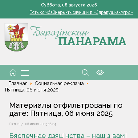
В Жорновке проходит турслёт сотрудников ГКСЭ
Суббота,
08
августа
2026
Есть комбайнеры-тысячники в «Здравушка-Агро»
101 год — целая эпоха!
Белоруска Орел завоевала серебро чемпионата Европы по п
В Белыничском районе погиб мотоциклист после столкновения
В Жорновке проходит турслёт сотрудников ГКСЭ
Есть комбайнеры-тысячники в «Здравушка-Агро»
101 год — целая эпоха!
Белоруска Орел завоевала серебро чемпионата Европы по п
В Белыничском районе погиб мотоциклист после столкновения
Главная
Социальная реклама
Пятница, 06 июня 2025
Материалы отфильтрованы по
дате: Пятница, 06 июня 2025
Пятница, 06 июня 2025 16:24
Бяспечнае дзяцінства – наш з вамі