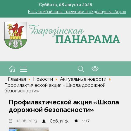
В Жорновке проходит турслёт сотрудников ГКСЭ
Суббота,
08
августа
2026
Есть комбайнеры-тысячники в «Здравушка-Агро»
101 год — целая эпоха!
Белоруска Орел завоевала серебро чемпионата Европы по п
В Белыничском районе погиб мотоциклист после столкновения
В Жорновке проходит турслёт сотрудников ГКСЭ
Есть комбайнеры-тысячники в «Здравушка-Агро»
101 год — целая эпоха!
Белоруска Орел завоевала серебро чемпионата Европы по п
В Белыничском районе погиб мотоциклист после столкновения
Главная
Новости
Актуальные новости
Профилактической акция «Школа дорожной
безопасности»
Профилактической акция «Школа
дорожной безопасности»
12.06.2023
1117
Соб. инф.