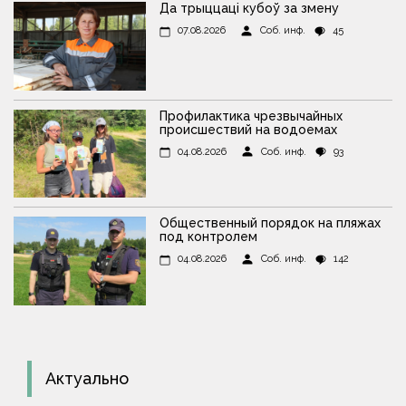
Да трыццаці кубоў за змену
07.08.2026
Соб. инф.
45
Профилактика чрезвычайных
происшествий на водоемах
04.08.2026
Соб. инф.
93
Общественный порядок на пляжах
под контролем
04.08.2026
Соб. инф.
142
Актуально