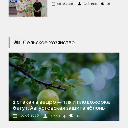
06.08.2026
Соб. инф.
76
Сельское хозяйство
1 стакан в ведро — тля и плодожорка
бегут: Августовская защита яблонь
07.08.2026
12
Соб. инф.