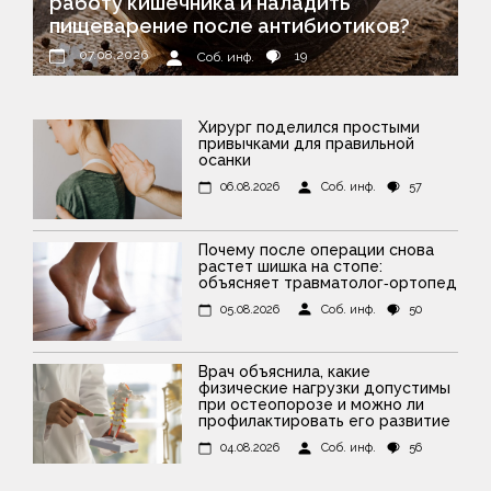
работу кишечника и наладить
пищеварение после антибиотиков?
07.08.2026
19
Соб. инф.
Хирург поделился простыми
привычками для правильной
осанки
06.08.2026
Соб. инф.
57
Почему после операции снова
растет шишка на стопе:
объясняет травматолог‑ортопед
05.08.2026
Соб. инф.
50
Врач объяснила, какие
физические нагрузки допустимы
при остеопорозе и можно ли
профилактировать его развитие
04.08.2026
Соб. инф.
56