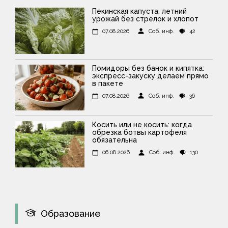
Пекинская капуста: летний
урожай без стрелок и хлопот
07.08.2026
Соб. инф.
42
Помидоры без банок и кипятка:
экспресс-закуску делаем прямо
в пакете
07.08.2026
Соб. инф.
36
Косить или не косить: когда
обрезка ботвы картофеля
обязательна
06.08.2026
Соб. инф.
130
Образование