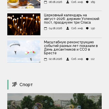
06.08.2026
Соб. инф.
169
Церковный календарь на
август-2026: держим Успенский
пост, празднуем три Спаса
04.08.2026
Соб. инф.
150
Масштабную реконструкцию
событий разных лет показали в
День десантников и ССО в
Бресте
02.08.2026
Соб. инф.
112
Спорт