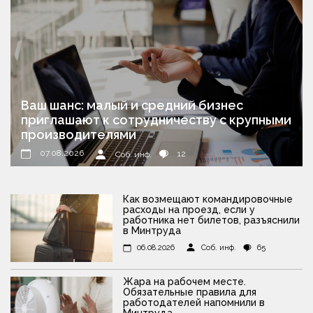
Ваш шанс: малый и средний бизнес
приглашают к сотрудничеству с крупными
производителями
07.08.2026
12
Соб. инф.
Как возмещают командировочные
расходы на проезд, если у
работника нет билетов, разъяснили
в Минтруда
06.08.2026
Соб. инф.
65
Жара на рабочем месте.
Обязательные правила для
работодателей напомнили в