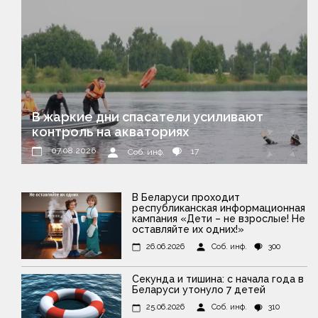
В жаркие дни спасатели усиливают
контроль на акваториях
07.08.2026
17
Соб. инф.
В Беларуси проходит
республиканская информационная
кампания «Дети – не взрослые! Не
оставляйте их одних!»
26.06.2026
Соб. инф.
300
Секунда и тишина: с начала года в
Беларуси утонуло 7 детей
25.06.2026
Соб. инф.
310