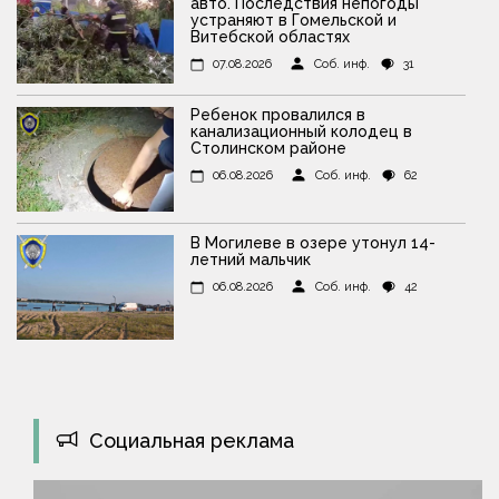
авто. Последствия непогоды
устраняют в Гомельской и
Витебской областях
07.08.2026
Соб. инф.
31
Ребенок провалился в
канализационный колодец в
Столинском районе
06.08.2026
Соб. инф.
62
В Могилеве в озере утонул 14-
летний мальчик
06.08.2026
Соб. инф.
42
Социальная реклама