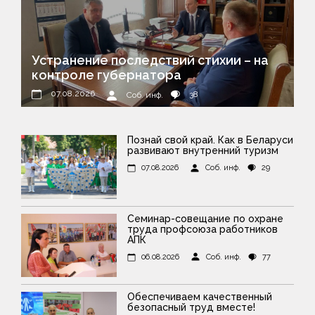
Устранение последствий стихии – на
контроле губернатора
07.08.2026
38
Соб. инф.
Познай свой край. Как в Беларуси
развивают внутренний туризм
07.08.2026
Соб. инф.
29
Семинар-совещание по охране
труда профсоюза работников
АПК
06.08.2026
Соб. инф.
77
Обеспечиваем качественный
безопасный труд вместе!