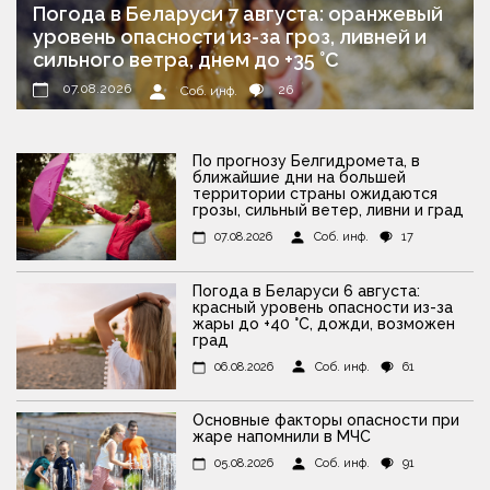
Погода в Беларуси 7 августа: оранжевый
уровень опасности из-за гроз, ливней и
сильного ветра, днем до +35 °С
07.08.2026
26
Соб. инф.
По прогнозу Белгидромета, в
ближайшие дни на большей
территории страны ожидаются
грозы, сильный ветер, ливни и град
07.08.2026
Соб. инф.
17
Погода в Беларуси 6 августа:
красный уровень опасности из-за
жары до +40 °С, дожди, возможен
град
06.08.2026
Соб. инф.
61
Основные факторы опасности при
жаре напомнили в МЧС
05.08.2026
Соб. инф.
91