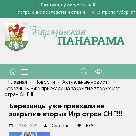
кашенко поручил вернуть в севооборот все поля Минской облас
Пятница,
07
августа
2026
Устранение последствий стихии – на контроле губернат
Познай свой край. Как в Беларуси развивают внутренний 
Да трыццаці кубоў за змену
Марковские – одно сердце на всех
кашенко поручил вернуть в севооборот все поля Минской облас
Устранение последствий стихии – на контроле губернат
Познай свой край. Как в Беларуси развивают внутренний 
Да трыццаці кубоў за змену
Марковские – одно сердце на всех
Главная
Новости
Актуальные новости
Березинцы уже приехали на закрытие вторых Игр
стран СНГ!!!
Березинцы уже приехали на
закрытие вторых Игр стран СНГ!!!
13.08.2023
1099
Соб. инф.