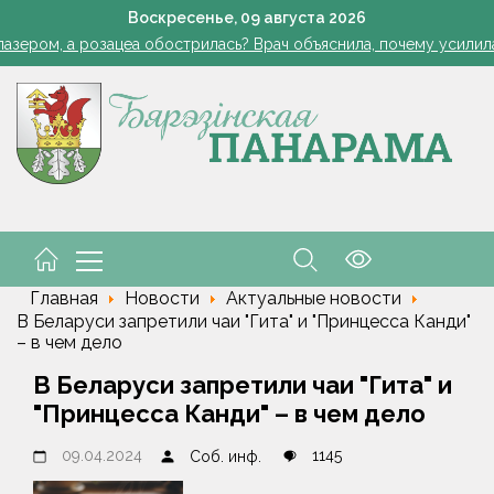
 жара ушла, но лето не спешит прощаться. Рябов рассказал о пог
Воскресенье,
09
августа
2026
азером, а розацеа обострилась? Врач объяснила, почему усилила
Губернатор поздравил строителей с профессиональным пра
В Пинском районе бесправник сбил мопед, его водитель в ре
В МВД разъяснили нюансы выдачи паспортов несовершенн
 жара ушла, но лето не спешит прощаться. Рябов рассказал о пог
азером, а розацеа обострилась? Врач объяснила, почему усилила
Губернатор поздравил строителей с профессиональным пра
В Пинском районе бесправник сбил мопед, его водитель в ре
В МВД разъяснили нюансы выдачи паспортов несовершенн
Главная
Новости
Актуальные новости
В Беларуси запретили чаи "Гита" и "Принцесса Канди"
– в чем дело
В Беларуси запретили чаи "Гита" и
"Принцесса Канди" – в чем дело
09.04.2024
1145
Соб. инф.