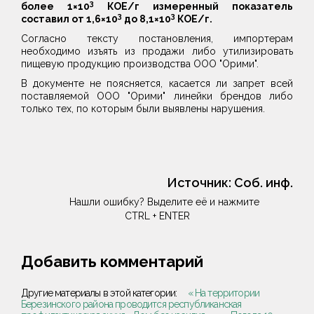
3
более 1×10
КОЕ/г
измеренный показатель
3
3
составил от 1,6×10
до 8,1×10
КОЕ/г.
Согласно тексту постановления, импортерам
необходимо изъять из продажи либо утилизировать
пищевую продукцию производства ООО "Орими".
В документе не поясняется, касается ли запрет всей
поставляемой ООО "Орими" линейки брендов либо
только тех, по которым были выявлены нарушения.
Источник:
Соб. инф.
Нашли ошибку? Выделите её и нажмите
CTRL + ENTER
Добавить комментарий
Другие материалы в этой категории:
« На территории
Березинского района проводится республиканская