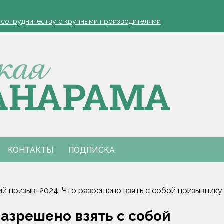
устовская защита яблонь
к сотрудничеству с крупными производителями
- я борюсь за деревню
ко обозначил слабые места в работе автолавок
инах на селе: "Просрочка и тухлятина!"
устовская защита яблонь
к сотрудничеству с крупными производителями
- я борюсь за деревню
ко обозначил слабые места в работе автолавок
инах на селе: "Просрочка и тухлятина!"
КОНТАКТЫ
ПОДПИСКА
й призыв-2024: Что разрешено взять с собой призывнику
разрешено взять с собой