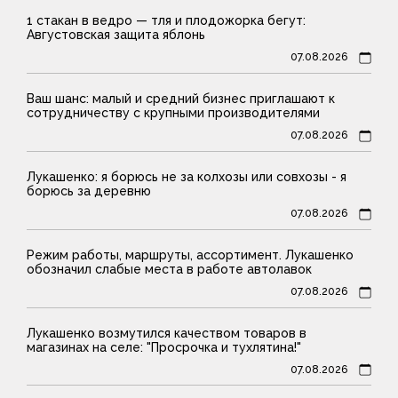
1 стакан в ведро — тля и плодожорка бегут:
Августовская защита яблонь
07.08.2026
Ваш шанс: малый и средний бизнес приглашают к
сотрудничеству с крупными производителями
07.08.2026
Лукашенко: я борюсь не за колхозы или совхозы - я
борюсь за деревню
07.08.2026
Режим работы, маршруты, ассортимент. Лукашенко
обозначил слабые места в работе автолавок
07.08.2026
Лукашенко возмутился качеством товаров в
магазинах на селе: "Просрочка и тухлятина!"
07.08.2026