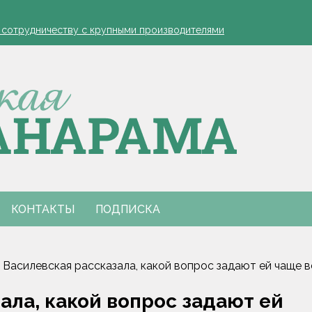
устовская защита яблонь
к сотрудничеству с крупными производителями
- я борюсь за деревню
ко обозначил слабые места в работе автолавок
инах на селе: "Просрочка и тухлятина!"
устовская защита яблонь
к сотрудничеству с крупными производителями
- я борюсь за деревню
ко обозначил слабые места в работе автолавок
инах на селе: "Просрочка и тухлятина!"
КОНТАКТЫ
ПОДПИСКА
Василевская рассказала, какой вопрос задают ей чаще в
ала, какой вопрос задают ей