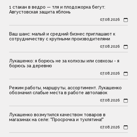
1 стакан в ведро — тля и плодожорка бегут:
Августовская защита яблонь
07.08.2026
Ваш шанс: малый и средний бизнес приглашают к
сотрудничеству с крупными производителями
07.08.2026
Лукашенко: я борюсь не за колхозы или совхозы - я
борюсь за деревню
07.08.2026
Режим работы, маршруты, ассортимент. Лукашенко
обозначил слабые места в работе автолавок
07.08.2026
Лукашенко возмутился качеством товаров в
магазинах на селе: "Просрочка и тухлятина!"
07.08.2026