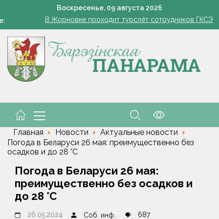
Всего 1 грамм на ведро — и пустоцветов как не бывал
Воскресенье,
09
августа
2026
В Жорновке проходит турслёт сотрудников ГКСЭ
е:
Есть комбайнеры-тысячники в «Здравушка-Агро»
101 год — целая эпоха!
Белоруска Орел завоевала серебро чемпионата Европы по п
Всего 1 грамм на ведро — и пустоцветов как не бывал
В Жорновке проходит турслёт сотрудников ГКСЭ
Есть комбайнеры-тысячники в «Здравушка-Агро»
101 год — целая эпоха!
Белоруска Орел завоевала серебро чемпионата Европы по п
Главная
Новости
Актуальные новости
Погода в Беларуси 26 мая: преимущественно без
осадков и до 28 °С
Погода в Беларуси 26 мая:
преимущественно без осадков и
до 28 °С
26.05.2024
687
Соб. инф.