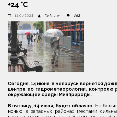
+24 °С
14.06.2024
882
Соб. инф.
Сегодня, 14 июня, в Беларусь вернется дож
центре по гидрометеорологии, контролю р
окружающей среды Минприроды.
В пятницу, 14 июня, будет облачно.
На больш
ночью в западных районах местами сильны
востоку ожидаются грозы. Ветер северный, с