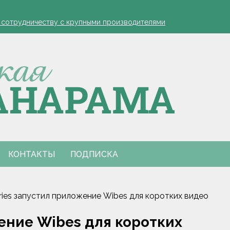
устовская защита яблонь
к сотрудничеству с крупными производителями
- я борюсь за деревню
ко обозначил слабые места в работе автолавок
инах на селе: "Просрочка и тухлятина!"
устовская защита яблонь
к сотрудничеству с крупными производителями
- я борюсь за деревню
ко обозначил слабые места в работе автолавок
инах на селе: "Просрочка и тухлятина!"
КОНТАКТЫ
ПОДПИСКА
ries запустил приложение Wibes для коротких видео
ение Wibes для коротких