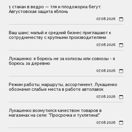
1 стакан в ведро — тля и плодожорка бегут:
Августовская защита яблонь
07.08.2026
Ваш шанс: малый и средний бизнес приглашают к
сотрудничеству с крупными производителями
07.08.2026
Лукашенко: я борюсь не за колхозы или совхозы - я
борюсь за деревню
07.08.2026
Режим работы, маршруты, ассортимент. Лукашенко
обозначил слабые места в работе автолавок
07.08.2026
Лукашенко возмутился качеством товаров в
магазинах на селе: "Просрочка и тухлятина!"
07.08.2026