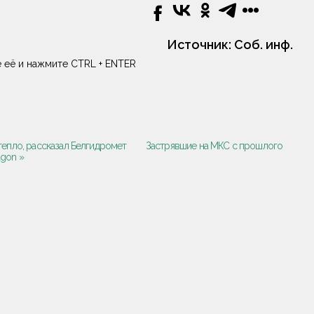
Источник:
Соб. инф.
 её и нажмите CTRL + ENTER
 тепло, рассказал Белгидромет
Застрявшие на МКС с прошлого
agon »