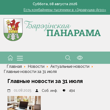
В Жорновке проходит турслёт сотрудников ГКСЭ
Суббота,
08
августа
2026
Есть комбайнеры-тысячники в «Здравушка-Агро»
101 год — целая эпоха!
Белоруска Орел завоевала серебро чемпионата Европы по п
В Белыничском районе погиб мотоциклист после столкновения
В Жорновке проходит турслёт сотрудников ГКСЭ
Есть комбайнеры-тысячники в «Здравушка-Агро»
101 год — целая эпоха!
Белоруска Орел завоевала серебро чемпионата Европы по п
В Белыничском районе погиб мотоциклист после столкновения
Главная
Новости
Актуальные новости
Главные новости за 31 июля
Главные новости за 31 июля
01.08.2025
494
Соб. инф.