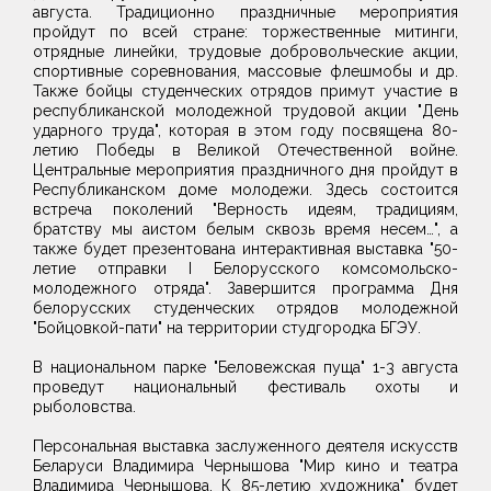
августа. Традиционно праздничные мероприятия
пройдут по всей стране: торжественные митинги,
отрядные линейки, трудовые добровольческие акции,
спортивные соревнования, массовые флешмобы и др.
Также бойцы студенческих отрядов примут участие в
республиканской молодежной трудовой акции "День
ударного труда", которая в этом году посвящена 80-
летию Победы в Великой Отечественной войне.
Центральные мероприятия праздничного дня пройдут в
Республиканском доме молодежи. Здесь состоится
встреча поколений "Верность идеям, традициям,
братству мы аистом белым сквозь время несем…", а
также будет презентована интерактивная выставка "50-
летие отправки I Белорусского комсомольско-
молодежного отряда". Завершится программа Дня
белорусских студенческих отрядов молодежной
"Бойцовкой-пати" на территории студгородка БГЭУ.
В национальном парке "Беловежская пуща" 1-3 августа
проведут национальный фестиваль охоты и
рыболовства.
Персональная выставка заслуженного деятеля искусств
Беларуси Владимира Чернышова "Мир кино и театра
Владимира Чернышова. К 85-летию художника" будет