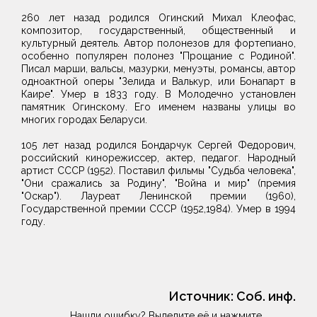
260 лет назад родился Огинский Михал Клеофас,
композитор, государственный, общественный и
культурный деятель. Автор полонезов для фортепиано,
особенно популярен полонез "Прощание с Родиной".
Писал марши, вальсы, мазурки, менуэты, романсы, автор
одноактной оперы "Зелида и Валькур, или Бонапарт в
Каире". Умер в 1833 году. В Молодечно установлен
памятник Огинскому. Его именем названы улицы во
многих городах Беларуси.
105 лет назад родился Бондарчук Сергей Федорович,
российский кинорежиссер, актер, педагог. Народный
артист СССР (1952). Поставил фильмы "Судьба человека",
"Они сражались за Родину", "Война и мир" (премия
"Оскар"). Лауреат Ленинской премии (1960),
Государственной премии СССР (1952,1984). Умер в 1994
году.
Источник:
Соб. инф.
Нашли ошибку? Выделите её и нажмите