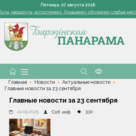
Лукашенко: я борюсь не за колхозы или совхозы - я борюсь з
Пятница,
07
августа
2026
оты, маршруты, ассортимент. Лукашенко обозначил слабые мест
енко возмутился качеством товаров в магазинах на селе: "Просро
авшие из-за сильного ветра деревья повредили 14 машин по все
 преддверии профессионального праздника поздравили работн
Лукашенко: я борюсь не за колхозы или совхозы - я борюсь з
оты, маршруты, ассортимент. Лукашенко обозначил слабые мест
енко возмутился качеством товаров в магазинах на селе: "Просро
авшие из-за сильного ветра деревья повредили 14 машин по все
 преддверии профессионального праздника поздравили работн
Главная
Новости
Актуальные новости
Главные новости за 23 сентября
Главные новости за 23 сентября
24.09.2025
330
Соб. инф.