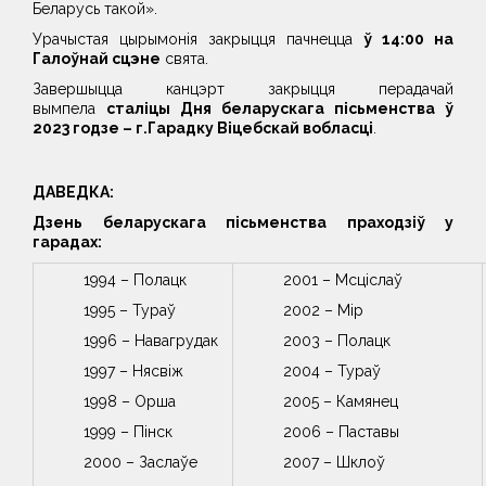
Беларусь такой».
Урачыстая цырымонія закрыцця пачнецца
ў 14:00 на
Галоўнай сцэне
свята.
Завершыцца канцэрт закрыцця перадачай
вымпела
сталіцы Дня беларускага пісьменства ў
2023 годзе – г.Гарадку Віцебскай вобласці
.
ДАВЕДКА:
Дзень беларускага пісьменства праходзіў у
гарадах:
1994 – Полацк
2001 – Мсціслаў
1995 – Тураў
2002 – Мір
1996 – Навагрудак
2003 – Полацк
1997 – Нясвіж
2004 – Тураў
1998 – Орша
2005 – Камянец
1999 – Пінск
2006 – Паставы
2000 – Заслаўе
2007 – Шклоў