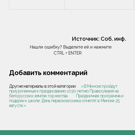
Источник:
Соб. инф.
Нашли ошибку? Выделите её и нажмите
CTRL + ENTER
Добавить комментарий
Другие материалы в этой категории:
« В Минске пройдут
приуроченные к празднованию 1030-летию Православия на
белорусских землях торжества
Праздничная программа и
подарки к школе: День первоклассника отметят в Минске 25
августа »