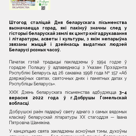
Штогод сталіцай Дня беларускага пісьменства
вызначаецца горад, які пакінуў значны след у
гісторыі беларускай зямлі як цэнтр кнігадрукавання
і літаратуры, асветы і культуры, з якім непарыўна
звязаны жыццё і дзейнасць выдатных людзей
Беларусі розных часоў.
Пачатак гэтай традыцыі пакладзены ў 1994 годзе ў
горадзе Полацку ў адпаведнасці з Указам Прэзідэнта
Рэспублікі Беларусь ад 26 сакавіка 1998 года № 157 «Аб
дзяржаўных святах, святочных днях і памятных датах у
Рэспубліцы Беларусь».
XXIX Дзень беларускага пісьменства адбудзецца
3–4
верасня 2022 года ў г.Добрушы Гомельскай
вобласці
.
Добрушскі раён падарыў свету аднаго з самых вядомых
класікаў беларускай літаратуры ХХ стагоддзя — Івана
Пятровіча Шамякіна.
У канцэпцыю свята закладзены асноўныя тэмы, духоўны