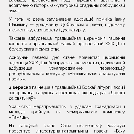
даклады, прысвечаныя Году народнага адзінства і
асвятленню гісторыка-культурнай спадчыны добрушскай
зямлі.
У гэты ж дзень запланавана адкрыццё помніка Івану
Шамякіну — ураджэнцу Добрушскага раёна, вядомаму
пісьменніку, сцэнарысту і драматургу.
Таксама адбудзецца традыцыйная цырымонія гашэння
канверта з арыгінальнай маркай, прысвечанай XXIХ Дню
беларускага пісьменства.
Асноўнай падзеяй дня стане Урачыстая цырымонія
адкрыцця XXIX Дня беларускага пісьменства, падчас якой
адбудзецца ўзнагароджанне пераможцаў
рэспубліканскага конкурсу «Нацыянальная літаратурная
прэмія».
4 верасня
пачнецца з традыцыйнай Боскай літургіі, якой і
завершыцца навукова-асветніцкая экспедыцыя «Дарога
да святыняў».
Урачыстыя мерапрыемствы з удзелам грамадскасці і
моладзі пройдуць ля мемарыяльнага комплексу
«Памяць».
На галоўнай сцэне Саюз пісьменнікаў Беларусі
прэзентуе літаратурна-патрыятычны праект «Бачу