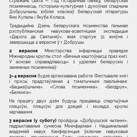
стрыжань свята — Год гістарычнай памяці, беларуская
пісьменнасць, гісторыка-культурная і духоўная спадчына
Добрушчыны, юбілеі класікаў беларускай літаратуры
Янкі Купалы і Якуба Коласа.
Традыцыйна Дзень беларускага пісьменства пачынае
рэспубліканская навукова-асветніцкая экспедыцыя
«Дарога да Святыняў», якая стартуе 31 жніўня і
завершыцца 4 верасня ў г.Добрушы.
2 верасня
Міністэрства інфармацыі правядзе
Міжнародны круглы стол «Вечныя каштоўнасці праз кнігі.
У аснове справядлівасць» з удзелам беларускіх і
замежных пісьменнікаў.
3–4 верасня
будзе арганізавана работа Фестывалю кнігі
і прэсы, прадстаўленая 4 тэматычнымі павільёнамі:
«Бацькаўшчына», «Слова пісьменніка», «Белдрук»,
«Белкніга».
На працягу двух дзён будуць працаваць спартыўныя
пляцоўкі, пляцоўкі для дзяцей і моладзі, кропкі
харчавання.
3 верасня (у суботу)
пройдуць «Добрушскія чытанні»,
падрыхтаваныя сумесна Мінінфармам і Нацыянальнай
акадэміяй навук. Канферэнцыя ўключае навуковыя