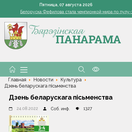
я, поврежденные авто. Последствия непогоды устраняют в Гомел
Пятница,
07
августа
2026
Белоруска Фефилова стала чемпионкой мира по пулу-
Соболенко вышла в 1/8 финала турнира WTA-1000 в Тор
чтения, буфеты, вендинговые аппараты. Минобразования об изм
 дня дружбы и спортивной энергии. Под Воложином дали старт 
я, поврежденные авто. Последствия непогоды устраняют в Гомел
Белоруска Фефилова стала чемпионкой мира по пулу-
Соболенко вышла в 1/8 финала турнира WTA-1000 в Тор
Главная
Новости
Культура
Дзень беларускага пісьменства
Дзень беларускага пісьменства
24.08.2022
1327
Соб. инф.