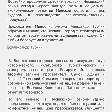
Достойно продолжая древние традиции, Несвижский
район сегодня играет важную роль в социально-
экономическом развитии Минской области, являясь
лидером в производстве сельскохозяйственной
продукции".
Председатель Миноблисполкома Александр Турчин
обратил внимание, что Несвиж - город с неповторимым
колоритом, гостеприимными и душевными людьми. Он
любим белорусами и туристами.
"За 800 лет своего существования он заслужил статус
исторического, культурного, туристического и
агропромышленного центра Беларуси. Именно здесь
творили великие просветители Сымон Будный и
Василий Тяпинский, были изданы первые на территории
современной Беларуси книги на нашем родном языке и
первая в Великом Княжестве Литовском газета", -
отметил губернатор.
По его мнению, в Несвижском районе удачно
соединилось все, что нужно для стабильного развития и
комфортной жизни. Край преображается, улучшается