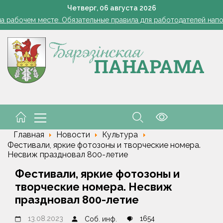
снил философию отношений с Алжиром и предложил ускорить р
Четверг,
06
августа
2026
а рабочем месте. Обязательные правила для работодателей нап
Семинар-совещание по охране труда профсоюза работник
Косить или не косить: когда обрезка ботвы картофеля обяз
Ребенок провалился в канализационный колодец в Столинско
снил философию отношений с Алжиром и предложил ускорить р
а рабочем месте. Обязательные правила для работодателей нап
Главная
Новости
Культура
Фестивали, яркие фотозоны и творческие номера.
Несвиж праздновал 800-летие
Фестивали, яркие фотозоны и
творческие номера. Несвиж
праздновал 800-летие
13.08.2023
1654
Соб. инф.