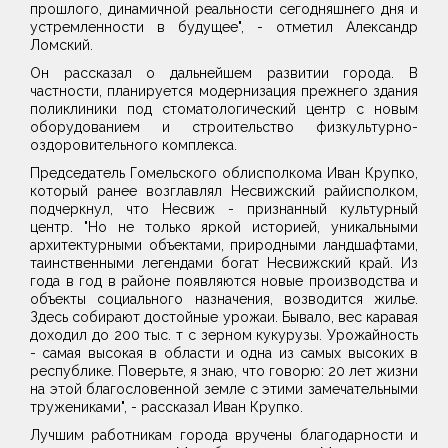
прошлого, динамичной реальности сегодняшнего дня и
устремленности в будущее", - отметил Александр
Ломский.
Он рассказал о дальнейшем развитии города. В
частности, планируется модернизация прежнего здания
поликлиники под стоматологический центр с новым
оборудованием и строительство физкультурно-
оздоровительного комплекса.
Председатель Гомельского облисполкома Иван Крупко,
который ранее возглавлял Несвижский райисполком,
подчеркнул, что Несвиж - признанный культурный
центр. "Но не только яркой историей, уникальными
архитектурными объектами, природными ландшафтами,
таинственными легендами богат Несвижский край. Из
года в год в районе появляются новые производства и
объекты социального назначения, возводится жилье.
Здесь собирают достойные урожаи. Бывало, вес каравая
доходил до 200 тыс. т с зерном кукурузы. Урожайность
- самая высокая в области и одна из самых высоких в
республике. Поверьте, я знаю, что говорю: 20 лет жизни
на этой благословенной земле с этими замечательными
тружениками", - рассказал Иван Крупко.
Лучшим работникам города вручены благодарности и