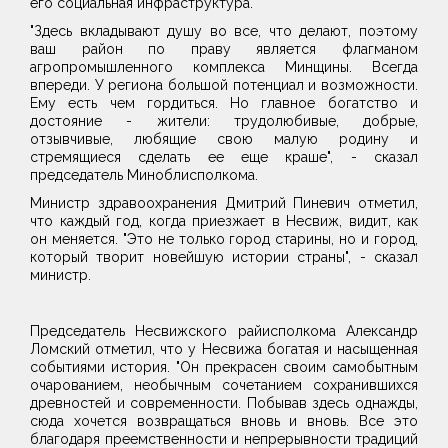
его социальная инфраструктура.
"Здесь вкладывают душу во все, что делают, поэтому
ваш район по праву является флагманом
агропромышленного комплекса Минщины. Всегда
впереди. У региона большой потенциал и возможности.
Ему есть чем гордиться. Но главное богатство и
достояние - жители: трудолюбивые, добрые,
отзывчивые, любящие свою малую родину и
стремящиеся сделать ее еще краше", - сказал
председатель Миноблисполкома.
Министр здравоохранения Дмитрий Пиневич отметил,
что каждый год, когда приезжает в Несвиж, видит, как
он меняется. "Это не только город старины, но и город,
который творит новейшую истории страны", - сказал
министр.
Председатель Несвижского райисполкома Александр
Ломский отметил, что у Несвижа богатая и насыщенная
событиями история. "Он прекрасен своим самобытным
очарованием, необычным сочетанием сохранившихся
древностей и современности. Побывав здесь однажды,
сюда хочется возвращаться вновь и вновь. Все это
благодаря преемственности и непрерывности традиций