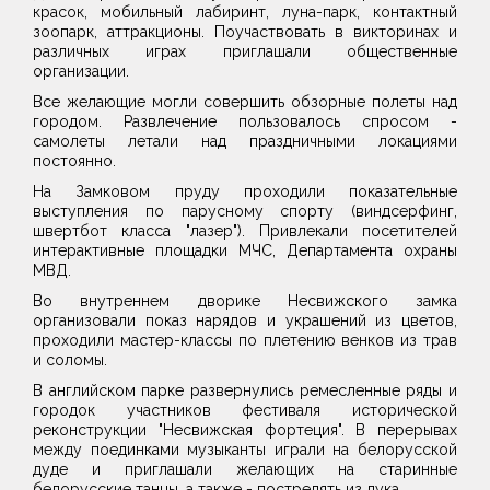
красок, мобильный лабиринт, луна-парк, контактный
зоопарк, аттракционы. Поучаствовать в викторинах и
различных играх приглашали общественные
организации.
Все желающие могли совершить обзорные полеты над
городом. Развлечение пользовалось спросом -
самолеты летали над праздничными локациями
постоянно.
На Замковом пруду проходили показательные
выступления по парусному спорту (виндсерфинг,
швертбот класса "лазер"). Привлекали посетителей
интерактивные площадки МЧС, Департамента охраны
МВД.
Во внутреннем дворике Несвижского замка
организовали показ нарядов и украшений из цветов,
проходили мастер-классы по плетению венков из трав
и соломы.
В английском парке развернулись ремесленные ряды и
городок участников фестиваля исторической
реконструкции "Несвижская фортеция". В перерывах
между поединками музыканты играли на белорусской
дуде и приглашали желающих на старинные
белорусские танцы, а также - пострелять из лука.