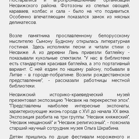
Постарались и агропромышленные организации
Несвижского района. Фотозоны из спелых овощей,
караваев, колбас и сала - было на что подивиться.
Особенно впечатляющим показался замок из мясных
деликатесов.
Возле памятника прославленному белорусскому
мыслителю Сымону Будному открылась литературная
гостиная. Здесь исполняли песни и читали стихи о
Несвиже. А из деревни Лань привезли батлейку -
показывали кукольные спектакли. "У нас в библиотеке
есть стандартная красивая батлейка, а это портативный
вариант. С ней ездим по нашему району, побывали в
Литве - в городе-побратиме. Возили рождественское
представление", - рассказали работницы местной
библиотеки.
Несвижский историко-краеведческий музей
презентовал экспозицию "Несвиж на перекрестке эпох".
"Представлены наиболее интересные экспонаты,
характеризующие жизнь города с XVI до начала XX века.
Экспозиция разбита на три группы: "Несвиж княжеский",
"Несвиж мещанский" и "Несвиж религиозный", - пояснила
старший научный сотрудник музея Ольга Шкрабина.
Детям пришлись по душе фестивали мороженого и