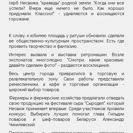
герб Несвижа, "краявiды" родной земли. "Когда они все
успели? Вчера еще ничего не было. Как хорошо
придумали. Классно!" - удивляются и восхищаются
горожане.
К слову, к юбилею площадь у ратуши обновили, сделали
ее общественно-культурным пространством. Есть где
проявить творчество и фантазию.
Интерес вызвала и выставка ретромашин. Возле
экспонатов многолюдно. "Смотри, какие красивые,
давайте сделаем фото!" - раздаются восклицания.
Весь центр города превратился в торговую и
развлекательную зону. Свои работы представили
ремесленники, а кафе и торговые организации -
широкий выбор товаров.
Фермеры и фермерские хозяйства предлагали отведать
свою продукцию на фестивале сыра "Сыродел", который
Несвиж принимает впервые. Среди участников провели
конкурс. Выбирать лучших помогал глава Гильдии
поваров и шеф-поваров Беларуси Александр
Чикилевский.