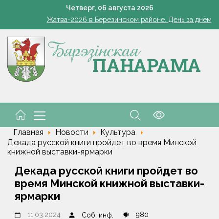
Обеспечиваем качественный безопасный труд вместе
Четверг,
06
августа
2026
Жатва-2026 в Березинском районе. День за днём
 Беларуси обнулены экспортные пошлины на сжиженные углевод
Добро пожаловать в команду, молодые медики!
 новации в школьном питании ждут детей с 1 сентября, рассказал
Обеспечиваем качественный безопасный труд вместе
Жатва-2026 в Березинском районе. День за днём
 Беларуси обнулены экспортные пошлины на сжиженные углевод
Главная
Новости
Культура
Декада русской книги пройдет во время Минской
книжной выставки-ярмарки
Декада русской книги пройдет во
время Минской книжной выставки-
ярмарки
11.03.2024
980
Соб. инф.