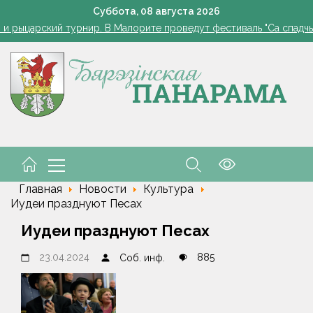
Как часто нужно измерять сахар в крови, рассказала дие
Суббота,
08
августа
2026
 и рыцарский турнир. В Малорите проведут фестиваль "Са спадчы
орусские школьники завоевали серебро и бронзу на олимпиаде 
Одна ночь - и грядки чистые: ловушка для слизней из яичных
ода в Беларуси в выходные: местами кратковременные дожди, гро
Как часто нужно измерять сахар в крови, рассказала дие
 и рыцарский турнир. В Малорите проведут фестиваль "Са спадчы
орусские школьники завоевали серебро и бронзу на олимпиаде 
Главная
Новости
Культура
Иудеи празднуют Песах
Иудеи празднуют Песах
23.04.2024
885
Соб. инф.