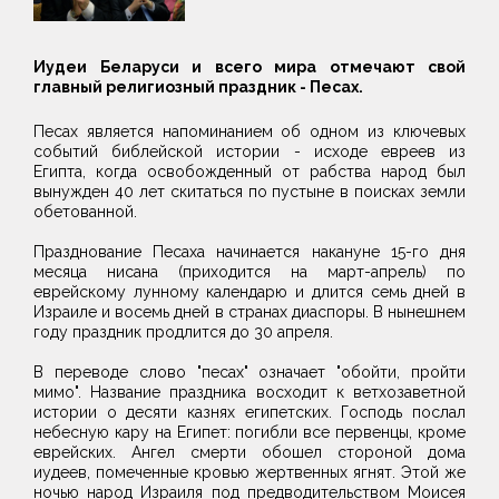
Иудеи Беларуси и всего мира отмечают свой
главный религиозный праздник - Песах.
Песах является напоминанием об одном из ключевых
событий библейской истории - исходе евреев из
Египта, когда освобожденный от рабства народ был
вынужден 40 лет скитаться по пустыне в поисках земли
обетованной.
Празднование Песаха начинается накануне 15-го дня
месяца нисана (приходится на март-апрель) по
еврейскому лунному календарю и длится семь дней в
Израиле и восемь дней в странах диаспоры. В нынешнем
году праздник продлится до 30 апреля.
В переводе слово "песах" означает "обойти, пройти
мимо". Название праздника восходит к ветхозаветной
истории о десяти казнях египетских. Господь послал
небесную кару на Египет: погибли все первенцы, кроме
еврейских. Ангел смерти обошел стороной дома
иудеев, помеченные кровью жертвенных ягнят. Этой же
ночью народ Израиля под предводительством Моисея