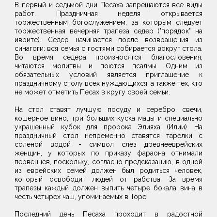
В первый и седьмой дни Песаха запрещаются все виды
работ. Праздничная неделя открывается
торжественным богослужением, за которым следует
торжественная вечерняя трапеза седер ("порядок" на
иврите). Седер начинается после возвращения из
синагоги: вся семья с гостями собирается вокруг стола.
Во время седера произносятся благословения,
читаются молитвы и поются псалмы. Одним из
обязательных условий является приглашение к
праздничному столу всех нуждающихся, а также тех, кто
не может отметить Песах в кругу своей семьи.
На стол ставят лучшую посуду и серебро, свечи,
кошерное вино, три больших куска мацы и специально
украшенный кубок для пророка Элияха (Илии). На
праздничный стол непременно ставятся тарелки с
соленой водой - символ слез древнееврейских
женщин, у которых по приказу фараона отнимали
первенцев, поскольку, согласно предсказанию, в одной
из еврейских семей должен был родиться человек,
который освободит людей от рабства. За время
трапезы каждый должен выпить четыре бокала вина в
честь четырех чаш, упоминаемых в Торе.
Последний день Песаха проходит в радостной