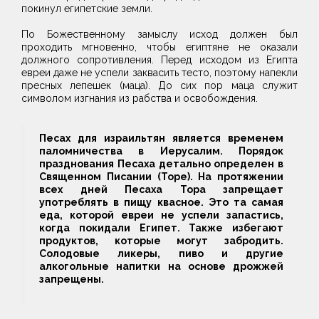
покинул египетские земли.
По Божественному замыслу исход должен был
проходить мгновенно, чтобы египтяне не оказали
должного сопротивления. Перед исходом из Египта
евреи даже не успели заквасить тесто, поэтому напекли
пресных лепешек (маца). До сих пор маца служит
символом изгнания из рабства и освобождения.
Песах для израильтян является временем
паломничества в Иерусалим. Порядок
празднования Песаха детально определен в
Священном Писании (Торе). На протяжении
всех дней Песаха Тора запрещает
употреблять в пищу квасное. Это та самая
еда, которой евреи не успели запастись,
когда покидали Египет. Также избегают
продуктов, которые могут забродить.
Солодовые ликеры, пиво и другие
алкогольные напитки на основе дрожжей
запрещены.