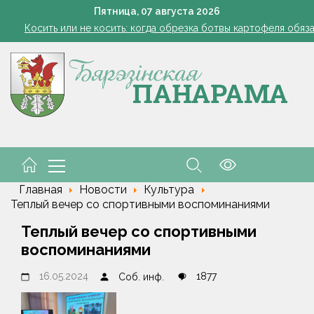
Косить или не косить: когда обрезка ботвы картофеля обяз
Пятница,
07
августа
2026
Ребенок провалился в канализационный колодец в Столинско
Включаем фары и продолжаем жать
командировочные расходы на проезд, если у работника нет биле
Семинар-совещание по охране труда профсоюза работник
Косить или не косить: когда обрезка ботвы картофеля обяз
Ребенок провалился в канализационный колодец в Столинско
Главная
Новости
Культура
Теплый вечер со спортивными воспоминаниями
Теплый вечер со спортивными
воспоминаниями
16.05.2024
1877
Соб. инф.