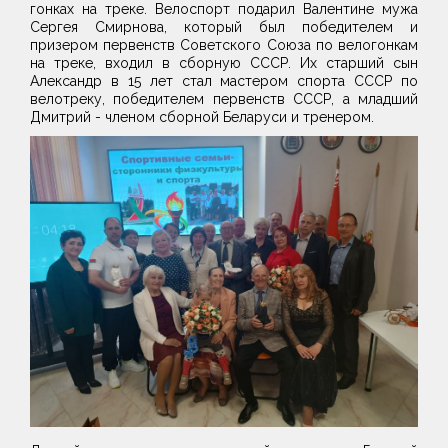
гонках на треке. Велоспорт подарил Валентине мужа
Сергея Смирнова, который был победителем и
призером первенств Советского Союза по велогонкам
на треке, входил в сборную СССР. Их старший сын
Александр в 15 лет стал мастером спорта СССР по
велотреку, победителем первенств СССР, а младший
Дмитрий - членом сборной Беларуси и тренером.