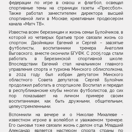
федерации по игре в сквош и флагбол, освещал
спортивные темы на страницах газеты «Прессбол».
Также работал заместителем директора высшей
спортивной лиги в Москве, креативным продюсером
канала «Матч ТВ».
Известна всем березинцам и жизнь семьи Булойчиков, в
которой из четверых братьев трое связали жизнь со
спортом. Двойняшки Евгений и Сергей – завзятые
футболисты, воспитанники тренера Анатолия
Выговского, вместе окончили БГУФК. С 2005 года стали
работать в Березинской спортивной школе.
Впоследствии Евгений стал начальником главного
управления спорта и туризма Минского облисполкома,
в 2024 году был избран депутатом Минского
областного Совета депутатов. Сергей Булойчик
продолжил работать в спортшколе. Воспитал и передал
в республиканские клубы многих футболистов, до сих
пор показывает на личном примере своим
воспитанникам, как быть дружными, общительным,
целеустремленными.
Вспомнили на вечере и о Николае Михалеве -
известном игроке в волейбол и уважаемом тренере.
Его сыновья тоже связали жизнь с делом отца. Младший
Александр является мастером спорта страны по