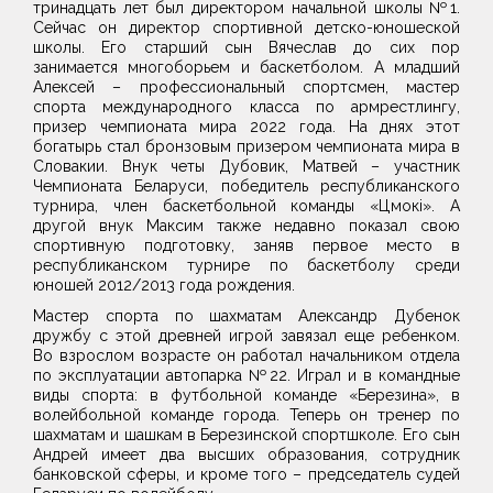
тринадцать лет был директором начальной школы №1.
Сейчас он директор спортивной детско-юношеской
школы. Его старший сын Вячеслав до сих пор
занимается многоборьем и баскетболом. А младший
Алексей – профессиональный спортсмен, мастер
спорта международного класса по армрестлингу,
призер чемпионата мира 2022 года. На днях этот
богатырь стал бронзовым призером чемпионата мира в
Словакии. Внук четы Дубовик, Матвей – участник
Чемпионата Беларуси, победитель республиканского
турнира, член баскетбольной команды «Цмокі». А
другой внук Максим также недавно показал свою
спортивную подготовку, заняв первое место в
республиканском турнире по баскетболу среди
юношей 2012/2013 года рождения.
Мастер спорта по шахматам Александр Дубенок
дружбу с этой древней игрой завязал еще ребенком.
Во взрослом возрасте он работал начальником отдела
по эксплуатации автопарка №22. Играл и в командные
виды спорта: в футбольной команде «Березина», в
волейбольной команде города. Теперь он тренер по
шахматам и шашкам в Березинской спортшколе. Его сын
Андрей имеет два высших образования, сотрудник
банковской сферы, и кроме того – председатель судей