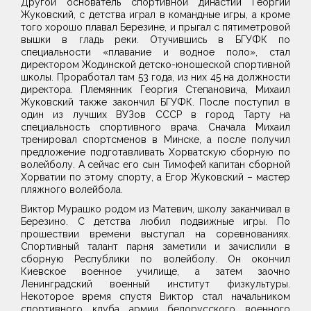
Другой основатель спортивной династии Георгий
Жуковский, с детства играл в командные игры, а кроме
того хорошо плавал Березине, и прыгал с пятиметровой
вышки в гладь реки. Отучившись в БГУФК по
специальности «плавание и водное поло», стал
директором Жодинской детско-юношеской спортивной
школы. Проработал там 53 года, из них 45 на должности
директора. Племянник Георгия Степановича, Михаил
Жуковский также закончил БГУФК. После поступил в
один из лучших ВУЗов СССР в город Тарту на
специальность спортивного врача. Сначала Михаил
тренировал спортсменов в Минске, а после получил
предложение подготавливать Хорватскую сборную по
волейболу. А сейчас его сын Тимофей капитан сборной
Хорватии по этому спорту, а Егор Жуковский – мастер
пляжного волейбола.
Виктор Мурашко родом из Матевич, школу заканчивал в
Березино. С детства любил подвижные игры. По
прошествии времени выступал на соревнованиях.
Спортивный талант парня заметили и зачислили в
сборную Республики по волейболу. Он окончил
Киевское военное училище, а затем заочно
Ленинградский военный институт физкультуры.
Некоторое время спустя Виктор стал начальником
спортивного клуба армии белорусского военного