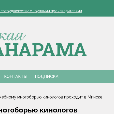
устовская защита яблонь
к сотрудничеству с крупными производителями
- я борюсь за деревню
ко обозначил слабые места в работе автолавок
инах на селе: "Просрочка и тухлятина!"
устовская защита яблонь
к сотрудничеству с крупными производителями
- я борюсь за деревню
ко обозначил слабые места в работе автолавок
инах на селе: "Просрочка и тухлятина!"
КОНТАКТЫ
ПОДПИСКА
жебному многоборью кинологов проходит в Минске
ногоборью кинологов