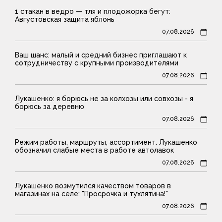
1 стакан в ведро — тля и плодожорка бегут:
Августовская защита яблонь
07.08.2026
Ваш шанс: малый и средний бизнес приглашают к
сотрудничеству с крупными производителями
07.08.2026
Лукашенко: я борюсь не за колхозы или совхозы - я
борюсь за деревню
07.08.2026
Режим работы, маршруты, ассортимент. Лукашенко
обозначил слабые места в работе автолавок
07.08.2026
Лукашенко возмутился качеством товаров в
магазинах на селе: "Просрочка и тухлятина!"
07.08.2026