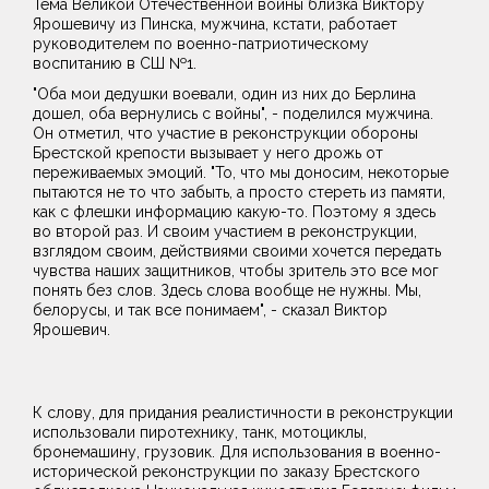
Тема Великой Отечественной войны близка Виктору
Ярошевичу из Пинска, мужчина, кстати, работает
руководителем по военно-патриотическому
воспитанию в СШ №1.
"Оба мои дедушки воевали, один из них до Берлина
дошел, оба вернулись с войны", - поделился мужчина.
Он отметил, что участие в реконструкции обороны
Брестской крепости вызывает у него дрожь от
переживаемых эмоций. "То, что мы доносим, некоторые
пытаются не то что забыть, а просто стереть из памяти,
как с флешки информацию какую-то. Поэтому я здесь
во второй раз. И своим участием в реконструкции,
взглядом своим, действиями своими хочется передать
чувства наших защитников, чтобы зритель это все мог
понять без слов. Здесь слова вообще не нужны. Мы,
белорусы, и так все понимаем", - сказал Виктор
Ярошевич.
К слову, для придания реалистичности в реконструкции
использовали пиротехнику, танк, мотоциклы,
бронемашину, грузовик. Для использования в военно-
исторической реконструкции по заказу Брестского