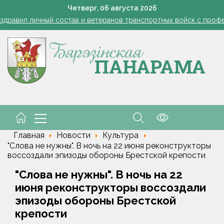
Август – не конец, а начало! Что сажаем на пустые гряд
Четверг,
06
августа
2026
здравил личный состав и ветеранов транспортных войск с про
 Беларуси обнулены экспортные пошлины на сжиженные углевод
Четырехтонный обломок ракеты SpaceX врезался в Лу
В Могилеве в озере утонул 14-летний мальчик
Август – не конец, а начало! Что сажаем на пустые гряд
здравил личный состав и ветеранов транспортных войск с про
Главная
Новости
Культура
"Слова не нужны". В ночь на 22 июня реконструкторы
воссоздали эпизоды обороны Брестской крепости
"Слова не нужны". В ночь на 22
июня реконструкторы воссоздали
эпизоды обороны Брестской
крепости