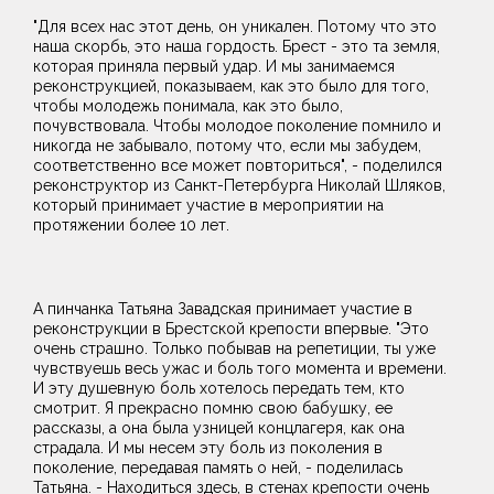
"Для всех нас этот день, он уникален. Потому что это
наша скорбь, это наша гордость. Брест - это та земля,
которая приняла первый удар. И мы занимаемся
реконструкцией, показываем, как это было для того,
чтобы молодежь понимала, как это было,
почувствовала. Чтобы молодое поколение помнило и
никогда не забывало, потому что, если мы забудем,
соответственно все может повториться", - поделился
реконструктор из Санкт-Петербурга Николай Шляков,
который принимает участие в мероприятии на
протяжении более 10 лет.
А пинчанка Татьяна Завадская принимает участие в
реконструкции в Брестской крепости впервые. "Это
очень страшно. Только побывав на репетиции, ты уже
чувствуешь весь ужас и боль того момента и времени.
И эту душевную боль хотелось передать тем, кто
смотрит. Я прекрасно помню свою бабушку, ее
рассказы, а она была узницей концлагеря, как она
страдала. И мы несем эту боль из поколения в
поколение, передавая память о ней, - поделилась
Татьяна. - Находиться здесь, в стенах крепости очень