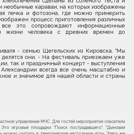
 хлебопечения сделаны из соленого теста и
 необычные караваи, на которых изображены
ая печка и фотозона, где можно примерить
 изображен процесс приготовления различных
, все это сопровождают информационные
в жизни человека с древних времен до
иваля - семью Щегельских из Кировска. "Мы
 - делятся они. - На фестиваль приезжаем уже
ии, так и праздничный концерт - выступления
 Александрии всегда все очень масштабно и
жное и значимое для нашей области и страны
астное управление МЧС. Для гостей мероприятия спасатели
Это игровые площадки: "Поиск пострадавшего", "Дымовая
сь можно сыграть в тематические настольные игры. Здесь же