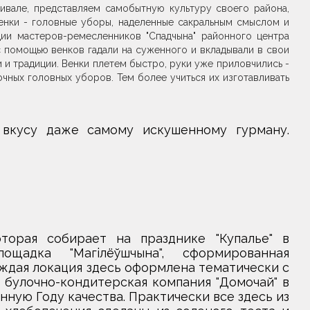
ивале, представляем самобытную культуру своего района,
енки - головные уборы, наделенные сакральным смыслом и
дии мастеров-ремесленников "Спадчына" районного центра
 помощью венков гадали на суженного и вкладывали в свои
и традиции. Венки плетем быстро, руки уже приловчились -
очных головных уборов. Тем более учиться их изготавливать
 вкусу даже самому искушенному гурману.
торая собирает на празднике "Купалье" в
щадка "Магiлёўшчына", сформированная
ждая локация здесь оформлена тематически с
 булочно-кондитерская компания "Домочай" в
ную Году качества. Практически все здесь из