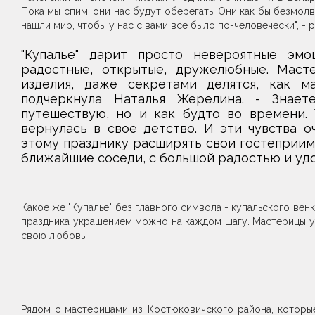
Пока мы спим, они нас будут оберегать. Они как бы безмол
нашли мир, чтобы у нас с вами все было по-человечески", - 
"Купалье" дарит просто невероятные эмоц
радостные, открытые, дружелюбные. Маст
изделия, даже секретами делятся, как м
подчеркнула Наталья Жерелина. - Знает
путешествую, но и как будто во времени. 
вернулась в свое детство. И эти чувства о
этому празднику расширять свои гостеприимн
ближайшие соседи, с большой радостью и удо
Какое же "Купалье" без главного символа - купальского вен
праздника украшением можно на каждом шагу. Мастерицы уме
свою любовь.
Рядом с мастерицами из Костюковичского района, которы