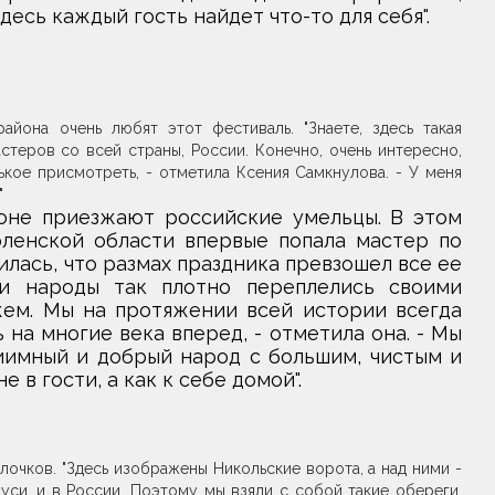
есь каждый гость найдет что-то для себя".
йона очень любят этот фестиваль. "Знаете, здесь такая
теров со всей страны, России. Конечно, очень интересно,
кое присмотреть, - отметила Ксения Самкнулова. - У меня
"
оне приезжают российские умельцы. В этом
оленской области впервые попала мастер по
ась, что размах праздника превзошел все ее
 и народы так плотно переплелись своими
жем. Мы на протяжении всей истории всегда
на многие века вперед, - отметила она. - Мы
иимный и добрый народ с большим, чистым и
в гости, а как к себе домой".
очков. "Здесь изображены Никольские ворота, а над ними -
уси, и в России. Поэтому мы взяли с собой такие обереги.