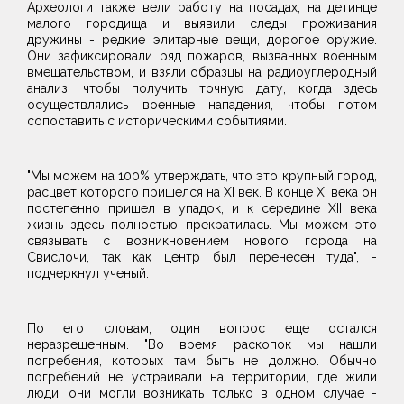
Археологи также вели работу на посадах, на детинце
малого городища и выявили следы проживания
дружины - редкие элитарные вещи, дорогое оружие.
Они зафиксировали ряд пожаров, вызванных военным
вмешательством, и взяли образцы на радиоуглеродный
анализ, чтобы получить точную дату, когда здесь
осуществлялись военные нападения, чтобы потом
сопоставить с историческими событиями.
"Мы можем на 100% утверждать, что это крупный город,
расцвет которого пришелся на XI век. В конце XI века он
постепенно пришел в упадок, и к середине XII века
жизнь здесь полностью прекратилась. Мы можем это
связывать с возникновением нового города на
Свислочи, так как центр был перенесен туда", -
подчеркнул ученый.
По его словам, один вопрос еще остался
неразрешенным. "Во время раскопок мы нашли
погребения, которых там быть не должно. Обычно
погребений не устраивали на территории, где жили
люди, они могли возникать только в одном случае -