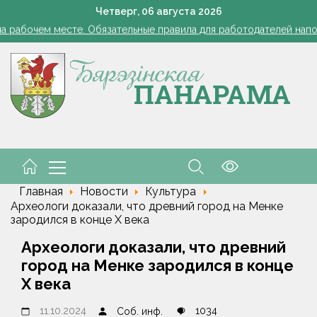
снил философию отношений с Алжиром и предложил ускорить р
Четверг,
06
августа
2026
а рабочем месте. Обязательные правила для работодателей нап
Семинар-совещание по охране труда профсоюза работник
Косить или не косить: когда обрезка ботвы картофеля обяз
Ребенок провалился в канализационный колодец в Столинско
снил философию отношений с Алжиром и предложил ускорить р
а рабочем месте. Обязательные правила для работодателей нап
Главная
Новости
Культура
Археологи доказали, что древний город на Менке
зародился в конце X века
Археологи доказали, что древний
город на Менке зародился в конце
X века
11.10.2024
1034
Соб. инф.