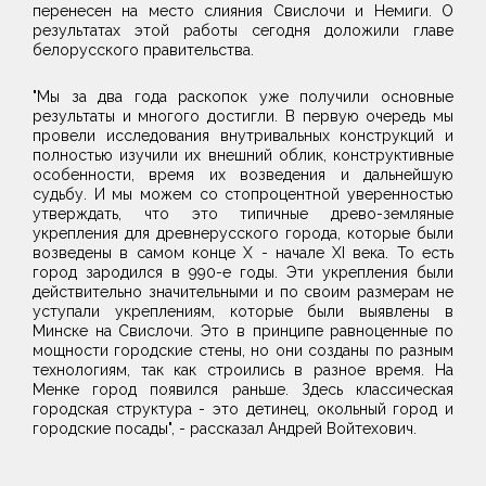
перенесен на место слияния Свислочи и Немиги. О
результатах этой работы сегодня доложили главе
белорусского правительства.
"Мы за два года раскопок уже получили основные
результаты и многого достигли. В первую очередь мы
провели исследования внутривальных конструкций и
полностью изучили их внешний облик, конструктивные
особенности, время их возведения и дальнейшую
судьбу. И мы можем со стопроцентной уверенностью
утверждать, что это типичные древо-земляные
укрепления для древнерусского города, которые были
возведены в самом конце X - начале XI века. То есть
город зародился в 990-е годы. Эти укрепления были
действительно значительными и по своим размерам не
уступали укреплениям, которые были выявлены в
Минске на Свислочи. Это в принципе равноценные по
мощности городские стены, но они созданы по разным
технологиям, так как строились в разное время. На
Менке город появился раньше. Здесь классическая
городская структура - это детинец, окольный город и
городские посады", - рассказал Андрей Войтехович.