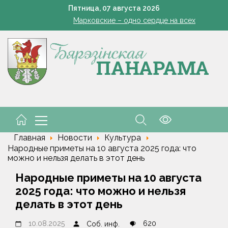
Да трыццаці кубоў за змену
Пятница,
07
августа
2026
Марковские – одно сердце на всех
кашенко поручил вернуть в севооборот все поля Минской облас
Устранение последствий стихии – на контроле губернат
Познай свой край. Как в Беларуси развивают внутренний 
Да трыццаці кубоў за змену
Марковские – одно сердце на всех
Главная
Новости
Культура
Народные приметы на 10 августа 2025 года: что
можно и нельзя делать в этот день
Народные приметы на 10 августа
2025 года: что можно и нельзя
делать в этот день
10.08.2025
620
Соб. инф.