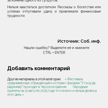
за измены одного из супругов.
Нельзя хвастаться достатком. Рассказы о богатстве или
успехах отпугивали удачу и привлекали финансовые
трудности.
Источник:
Соб. инф.
Нашли ошибку? Выделите её и нажмите
CTRL + ENTER
Добавить комментарий
Другие материалы в этой категории:
« Фестиваль
средневековья, обращающий к истокам: праздник "У госці да
радзімічаў" проходит в Чаусском районе
Народные
приметы на 12 августа 2025 года: что можно и нельзя делать в
этот день »