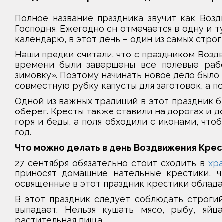
Полное название праздника звучит как Воз
Господня. Ежегодно он отмечается в одну и т
календарю, в этот день – один из самых строг
Наши предки считали, что с праздником Возд
времени были завершены все полевые работ
зимовку». Поэтому начинать новое дело было
совместную рубку капусты для заготовок, а п
Одной из важных традиций в этот праздник б
оберег. Кресты также ставили на дорогах и д
горя и беды, а поля обходили с иконами, чт
год.
Что можно делать в день Воздвижения Кре
27 сентября обязательно стоит сходить в
хр
приносят домашние нательные крестики, чт
освященные в этот праздник крестики облад
В этот праздник следует соблюдать строгий
выпадает. Нельзя кушать мясо, рыбу, яйц
растительная пища.