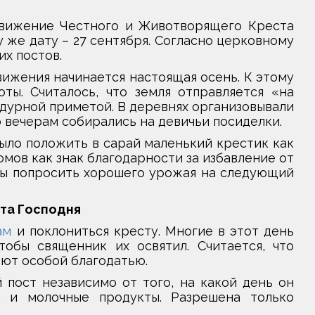
движение Честного и Животворящего Креста
у же дату – 27 сентября. Согласно церковному
их постов.
вижения начинается настоящая осень. К этому
ы. Считалось, что земля отправляется «на
 дурной приметой. В деревнях организовывали
о вечерам собирались на девичьи посиделки.
ыло положить в сарай маленький крестик как
омов как знак благодарности за избавление от
обы попросить хорошего урожая на следующий
ста Господня
ам
и поклониться кресту. Многие в этот день
обы священник их освятил. Считается, что
ают особой благодатью.
 пост независимо от того, на какой день он
а и молочные продукты. Разрешена только