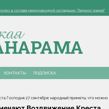
полюс в составе международной экспедиции "Ледокол знаний"
ра по закупке фруктов и ягод раскрыта в Гомельской области
или в МЧС
благоприятные дни для уборки и посадок
полюс в составе международной экспедиции "Ледокол знаний"
ра по закупке фруктов и ягод раскрыта в Гомельской области
или в МЧС
благоприятные дни для уборки и посадок
КОНТАКТЫ
ПОДПИСКА
а Господня 27 сентября: народный приметы, что можно и
тмечают Воздвижение Креста