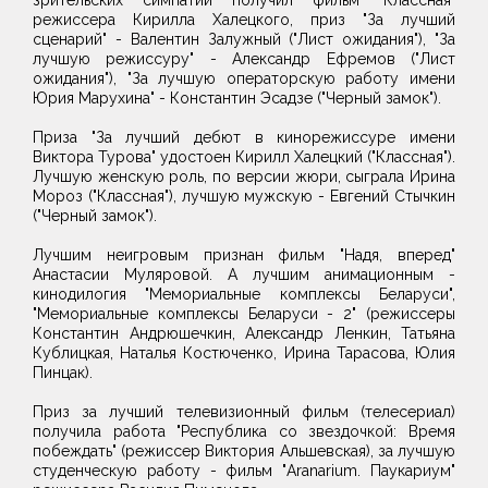
режиссера Кирилла Халецкого, приз "За лучший
сценарий" - Валентин Залужный ("Лист ожидания"), "За
лучшую режиссуру" - Александр Ефремов ("Лист
ожидания"), "За лучшую операторскую работу имени
Юрия Марухина" - Константин Эсадзе ("Черный замок").
Приза "За лучший дебют в кинорежиссуре имени
Виктора Турова" удостоен Кирилл Халецкий ("Классная").
Лучшую женскую роль, по версии жюри, сыграла Ирина
Мороз ("Классная"), лучшую мужскую - Евгений Стычкин
("Черный замок").
Лучшим неигровым признан фильм "Надя, вперед"
Анастасии Муляровой. А лучшим анимационным -
кинодилогия "Мемориальные комплексы Беларуси",
"Мемориальные комплексы Беларуси - 2" (режиссеры
Константин Андрюшечкин, Александр Ленкин, Татьяна
Кублицкая, Наталья Костюченко, Ирина Тарасова, Юлия
Пинцак).
Приз за лучший телевизионный фильм (телесериал)
получила работа "Республика со звездочкой: Время
побеждать" (режиссер Виктория Альшевская), за лучшую
студенческую работу - фильм "Aranarium. Паукариум"