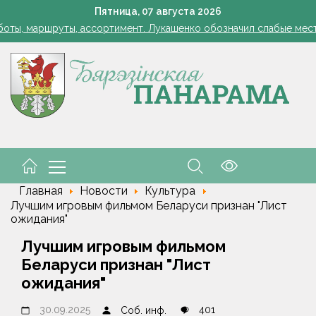
Лукашенко: я борюсь не за колхозы или совхозы - я борюсь з
Пятница,
07
августа
2026
оты, маршруты, ассортимент. Лукашенко обозначил слабые мест
енко возмутился качеством товаров в магазинах на селе: "Просро
1 стакан в ведро — тля и плодожорка бегут: Августовская защ
: малый и средний бизнес приглашают к сотрудничеству с круп
Лукашенко: я борюсь не за колхозы или совхозы - я борюсь з
оты, маршруты, ассортимент. Лукашенко обозначил слабые мест
енко возмутился качеством товаров в магазинах на селе: "Просро
Главная
Новости
Культура
Лучшим игровым фильмом Беларуси признан "Лист
ожидания"
Лучшим игровым фильмом
Беларуси признан "Лист
ожидания"
30.09.2025
401
Соб. инф.