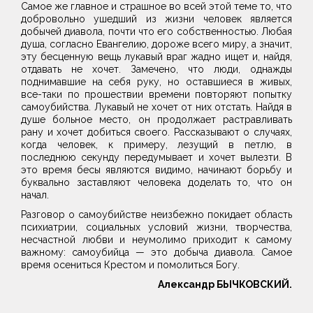
Самое же главное и страшное во всей этой теме то, что
добровольно ушедший из жизни человек является
добычей диавола, почти что его собственностью. Любая
душа, согласно Евангелию, дороже всего миру, а значит,
эту бесценную вещь лукавый враг жадно ищет и, найдя,
отдавать не хочет. Замечено, что люди, однажды
поднимавшие на себя руку, но оставшиеся в живых,
все-таки по прошествии времени повторяют попытку
самоубийства. Лукавый не хочет от них отстать. Найдя в
душе больное место, он продолжает растравливать
рану и хочет добиться своего. Рассказывают о случаях,
когда человек, к примеру, лезущий в петлю, в
последнюю секунду передумывает и хочет вылезти. В
это время бесы являются видимо, начинают борьбу и
буквально заставляют человека доделать то, что он
начал.
Разговор о самоубийстве неизбежно покидает область
психиатрии, социальных условий жизни, творчества,
несчастной любви и неумолимо приходит к самому
важному: самоубийца — это добыча диавола. Самое
время осениться Крестом и помолиться Богу.
Александр БЫЧКОВСКИЙ.