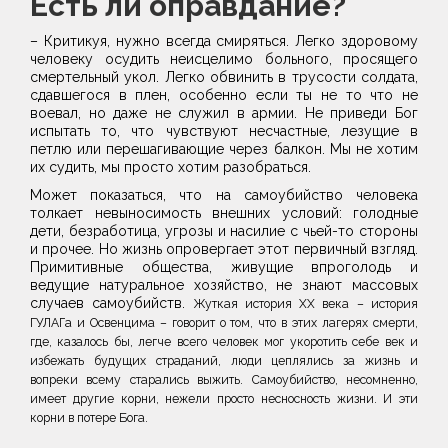
Есть ли оправдание?
– Критикуя, нужно всегда смиряться. Легко здоровому
человеку осудить неисцелимо больного, просящего
смертельный укол. Легко обвинить в трусости солдата,
сдавшегося в плен, особенно если ты не то что не
воевал, но даже не служил в армии. Не приведи Бог
испытать то, что чувствуют несчастные, лезущие в
петлю или перешагивающие через балкон. Мы не хотим
их судить, мы просто хотим разобраться.
Может показаться, что на самоубийство человека
толкает невыносимость внешних условий: голодные
дети, безработица, угрозы и насилие с чьей-то стороны
и прочее. Но жизнь опровергает этот первичный взгляд.
Примитивные общества, живущие впроголодь и
ведущие натуральное хозяйство, не знают массовых
случаев самоубийств.
Жуткая история ХХ века – история
ГУЛАГа и Освенцима – говорит о том, что в этих лагерях смерти,
где, казалось бы, легче всего человек мог укоротить себе век и
избежать будущих страданий, люди цеплялись за жизнь и
вопреки всему старались выжить. Самоубийство, несомненно,
имеет другие корни, нежели просто несносность жизни.
И эти
корни в потере Бога.