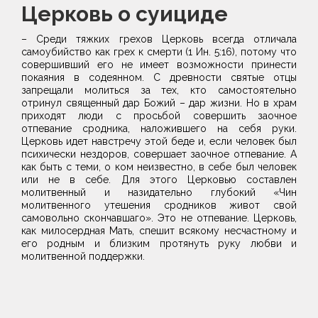
Церковь о суициде
– Среди тяжких грехов Церковь всегда отличала
самоубийство как грех к смерти (1 Ин. 5:16), потому что
совершивший его не имеет возможности принести
покаяния в содеянном. С древности святые отцы
запрещали молиться за тех, кто самостоятельно
отринул священный дар Божий – дар жизни. Но в храм
приходят люди с просьбой совершить заочное
отпевание сродника, наложившего на себя руки.
Церковь идет навстречу этой беде и, если человек был
психически нездоров, совершает заочное отпевание. А
как быть с теми, о ком неизвестно, в себе был человек
или не в себе. Для этого Церковью составлен
молитвенный и назидательно глубокий «Чин
молитвенного утешения сродников живот свой
самовольно скончавшаго». Это не отпевание. Церковь,
как милосердная Мать, спешит всякому несчастному и
его родным и близким протянуть руку любви и
молитвенной поддержки.