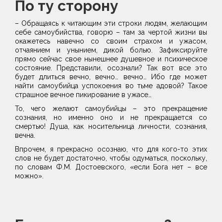
По ту сторону
– Обращаясь к читающим эти строки людям, желающим
себе самоубийства, говорю – там за чертой жизни вы
окажетесь навечно со своим страхом и ужасом,
отчаянием и унынием, дикой болью. Зафиксируйте
прямо сейчас свое нынешнее душевное и психическое
состояние. Представили, осознали? Так вот все это
будет длиться вечно, вечно… вечно… Ибо где может
найти самоубийца успокоения во тьме адовой? Такое
страшное вечное пикирование в ужасе…
То, чего желают самоубийцы – это прекращение
сознания, но именно оно и не прекращается со
смертью! Душа, как носительница личности, сознания,
вечна.
Впрочем, я прекрасно осознаю, что для кого-то этих
слов не будет достаточно, чтобы одуматься, поскольку,
по словам Ф.М. Достоевского, «если Бога нет – все
можно».