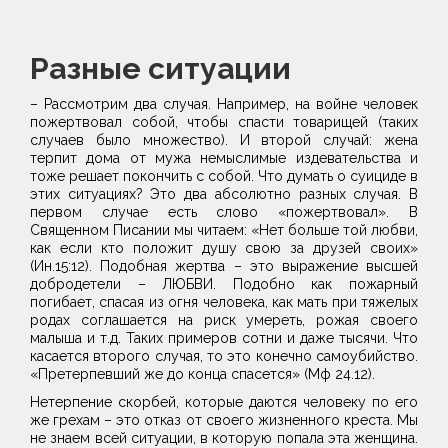
Разные ситуации
– Рассмотрим два случая. Например, на войне человек
пожертвовал собой, чтобы спасти товарищей (таких
случаев было множество). И второй случай: жена
терпит дома от мужа немыслимые издевательства и
тоже решает покончить с собой. Что думать о суициде в
этих ситуациях? Это два абсолютно разных случая. В
первом случае есть слово «пожертвовал». В
Священном Писании мы читаем: «Нет больше той любви,
как если кто положит душу свою за друзей своих»
(Ин.15:12). Подобная жертва – это выражение высшей
добродетели – ЛЮБВИ. Подобно как пожарный
погибает, спасая из огня человека, как мать при тяжелых
родах соглашается на риск умереть, рожая своего
малыша и т.д. Таких примеров сотни и даже тысячи. Что
касается второго случая, то это конечно самоубийство.
«Претерпевший же до конца спасется» (Мф 24.12).
Нетерпение скорбей, которые даются человеку по его
же грехам – это отказ от своего жизненного креста. Мы
не знаем всей ситуации, в которую попала эта женщина.