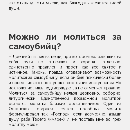
как отхлынут эти мысли, как Благодать касается твоей
души.
Можно ли молиться за
самоубийц?
– Древний взгляд на вещи, при котором наложивших на
себя руки не отпевают и хоронят отдельно,
единственно правилен и прост, как все святое и
истинное. Каноны, правда, оговаривают возможность
молиться за самоубийцу, если он был психически болен
и совершил этот поступок в состоянии исступления. Но
исключение лишь подтверждает, а не отменяет правило.
Молиться за самоубийцу нельзя церковно, соборно,
литургически. Единственной возможной молитвой
остается молитва близких родственников. Один из
Оптинских старцев смысл подобных молитв
формулировал так: «Господи, если возможно, взыщи
душу раба Твоего (имярек) И не поставь мне во грех
молитву мою».