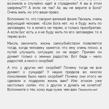
возникла и случайно идет в страданиях? А вы в этом
уверены??? А если не так? Ах, вы не верите в Бога?
Очень жаль, но это ваше право.
Вспомним то, что говорил великий физик Паскаль, очень
верующий человек: «Если Бога нет, но я буду жить по
заповедям, то я ничего не теряю, а только приобретаю.
А если Бог есть, а я не буду жить по его заповедям, то я
теряю всё».
Мысль закончить жизнь самоубийством появляется
тогда, когда человеку кажется, что ему очень плохо, а
путей улучшить ситуацию он не видит. Причем он
думает только о земных радостях. Вот беда – мало
радостей, а много скорбей!
А что, у других нет скорбей? Почему тогда не все
думают о суициде? У наших предков во многих
поколениях было мало скорбей? Почему они этого не
сделали и подарили жизнь вам? Или эгоизм уже
настолько силён, что о других и думать не хочется?
Вспомните о тех, кому еще хуже, чем вам.
Помогите им!