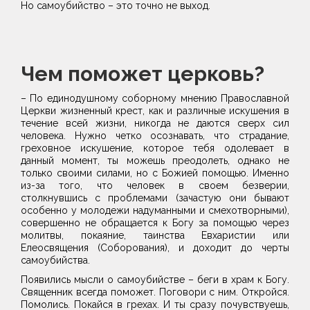
Но самоубийство – это точно не выход.
Чем поможет церковь?
– По единодушному соборному мнению Православной
Церкви жизненный крест, как и различные искушения в
течение всей жизни, никогда не даются сверх сил
человека. Нужно четко осознавать, что страдание,
греховное искушение, которое тебя одолевает в
данный момент, ты можешь преодолеть, однако не
только своими силами, но с Божией помощью. Именно
из-за того, что человек в своем безверии,
столкнувшись с проблемами (зачастую они бывают
особенно у молодежи надуманными и смехотворными),
совершенно не обращается к Богу за помощью через
молитвы, покаяние, таинства Евхаристии или
Елеосвящения (Соборования), и доходит до черты
самоубийства.
Появились мысли о самоубийстве – беги в храм к Богу.
Священник всегда поможет. Поговори с ним. Откройся.
Помолись. Покайся в грехах. И ты сразу почувствуешь,