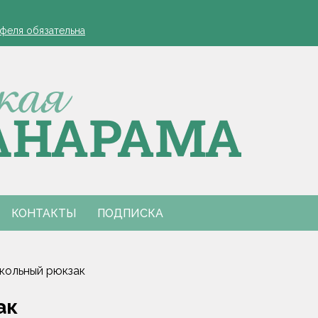
а работников АПК
офеля обязательна
 в Столинском районе
лжиром и предложил ускорить реализацию договоренностей
для работодателей напомнили в Минтруда
а работников АПК
офеля обязательна
 в Столинском районе
лжиром и предложил ускорить реализацию договоренностей
для работодателей напомнили в Минтруда
КОНТАКТЫ
ПОДПИСКА
кольный рюкзак
ак