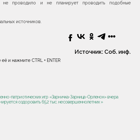
а не проводило и не планирует проводить подобные
иальных источников.
Источник:
Соб. инф.
 её и нажмите CTRL + ENTER
оенно-патриотических игр «Зарничка-Зарница-Орленок» вчера
нируется оздоровить 65,2 тыс. несовершеннолетних »