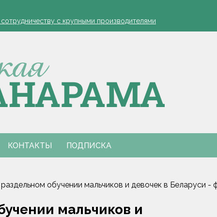
устовская защита яблонь
к сотрудничеству с крупными производителями
- я борюсь за деревню
ко обозначил слабые места в работе автолавок
инах на селе: "Просрочка и тухлятина!"
устовская защита яблонь
к сотрудничеству с крупными производителями
- я борюсь за деревню
ко обозначил слабые места в работе автолавок
инах на селе: "Просрочка и тухлятина!"
КОНТАКТЫ
ПОДПИСКА
раздельном обучении мальчиков и девочек в Беларуси - 
бучении мальчиков и