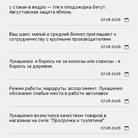
1 стакан в ведро — тля и плодожорка бегут:
Августовская защита яблонь
07.08.2026
Ваш шанс: малый и средний бизнес приглашают к
сотрудничеству с крупными производителями
07.08.2026
Лукашенко: я борюсь не за колхозы или совхозы - я
борюсь за деревню
07.08.2026
Режим работы, маршруты, ассортимент. Лукашенко
обозначил слабые места в работе автолавок
07.08.2026
Лукашенко возмутился качеством товаров в
магазинах на селе: "Просрочка и тухлятина!"
07.08.2026