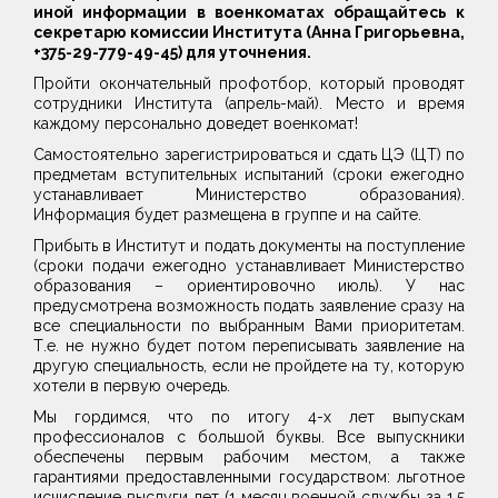
иной информации в военкоматах обращайтесь к
секретарю комиссии Института (Анна Григорьевна,
+375-29-779-49-45) для уточнения.
Пройти окончательный профотбор, который проводят
сотрудники Института (апрель-май). Место и время
каждому персонально доведет военкомат!
Самостоятельно зарегистрироваться и сдать ЦЭ (ЦТ) по
предметам вступительных испытаний (сроки ежегодно
устанавливает Министерство образования).
Информация будет размещена в группе и на сайте.
Прибыть в Институт и подать документы на поступление
(сроки подачи ежегодно устанавливает Министерство
образования – ориентировочно июль). У нас
предусмотрена возможность подать заявление сразу на
все специальности по выбранным Вами приоритетам.
Т.е. не нужно будет потом переписывать заявление на
другую специальность, если не пройдете на ту, которую
хотели в первую очередь.
Мы гордимся, что по итогу 4-х лет выпускам
профессионалов с большой буквы. Все выпускники
обеспечены первым рабочим местом, а также
гарантиями предоставленными государством: льготное
исчисление выслуги лет (1 месяц военной службы за 1,5