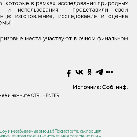
о, которые в рамках исследования природных
ия и использования представили свой
нце: изготовление, исследование и оценка
емы"!
ризовые места участвуют в очном финальном
Источник:
Соб. инф.
 её и нажмите CTRL + ENTER
е шоу и незабываемые эмоции! Посмотрите, как прошел
ились централизованные испытания в резервные дни »