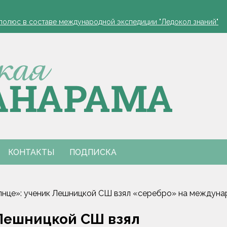
полюс в составе международной экспедиции "Ледокол знаний"
ра по закупке фруктов и ягод раскрыта в Гомельской области
или в МЧС
благоприятные дни для уборки и посадок
полюс в составе международной экспедиции "Ледокол знаний"
ра по закупке фруктов и ягод раскрыта в Гомельской области
или в МЧС
благоприятные дни для уборки и посадок
КОНТАКТЫ
ПОДПИСКА
нце»: ученик Лешницкой СШ взял «серебро» на междуна
 Лешницкой СШ взял