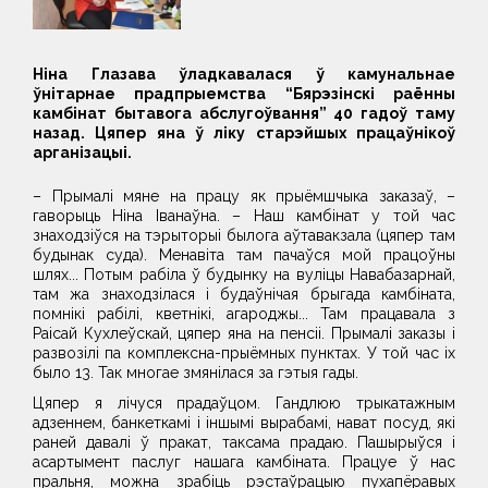
Ніна Глазава ўладкавалася ў камунальнае
ўнітарнае прадпрыемства “Бярэзінскі раённы
камбінат бытавога абслугоўвання” 40 гадоў таму
назад. Цяпер яна ў ліку старэйшых працаўнікоў
арганізацыі.
– Прымалі мяне на працу як прыёмшчыка заказаў, –
гаворыць Ніна Іванаўна. – Наш камбінат у той час
знаходзіўся на тэрыторыі былога аўтавакзала (цяпер там
будынак суда). Менавіта там пачаўся мой працоўны
шлях... Потым рабіла ў будынку на вуліцы Навабазарнай,
там жа знаходзілася і будаўнічая брыгада камбіната,
помнікі рабілі, кветнікі, агароджы... Там працавала з
Раісай Кухлеўскай, цяпер яна на пенсіі. Прымалі заказы і
развозілі па комплексна-прыёмных пунктах. У той час іх
было 13. Так многае змянілася за гэтыя гады.
Цяпер я лічуся прадаўцом. Гандлюю трыкатажным
адзеннем, банкеткамі і іншымі вырабамі, нават посуд, які
раней давалі ў пракат, таксама прадаю. Пашырыўся і
асартымент паслуг нашага камбіната. Працуе ў нас
пральня, можна зрабіць рэстаўрацыю пухапёравых