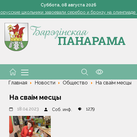
 и рыцарский турнир. В Малорите проведут фестиваль "Са спадчы
Суббота,
08
августа
2026
орусские школьники завоевали серебро и бронзу на олимпиаде 
В Бресте маленькая девочка выпала из окна четвертого э
ода в Беларуси в выходные: местами кратковременные дожди, гро
Как часто нужно измерять сахар в крови, рассказала дие
 и рыцарский турнир. В Малорите проведут фестиваль "Са спадчы
орусские школьники завоевали серебро и бронзу на олимпиаде 
В Бресте маленькая девочка выпала из окна четвертого э
Главная
Новости
Общество
На сваім месцы
На сваім месцы
18.04.2023
1279
Соб. инф.