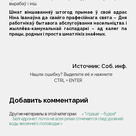
вырабаў і інш.
Шмат віншаванняў штогод прымае ў свой адрас
Ніна Іванаўна да свайго прафесійнага свята – Дня
работнікаў бытавога абслугоўвання насельніцтва і
жыллёва-камунальнай гаспадаркі – ад калег па
працы, родных і проста шматлікіх знаёмых.
Источник:
Соб. инф.
Нашли ошибку? Выделите её и нажмите
CTRL + ENTER
Добавить комментарий
Другие материалы в этой категории:
« “І працяг – будзе!”
Белгидромет: почти на всех реках отмечается спад уровней
воды весеннего половодья »