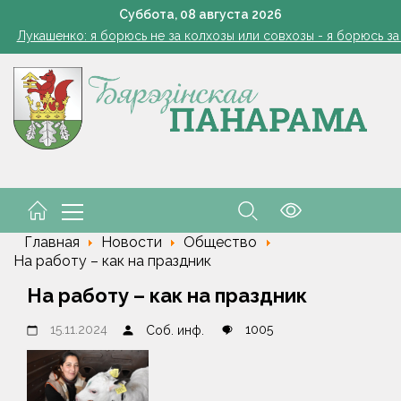
: малый и средний бизнес приглашают к сотрудничеству с круп
Суббота,
08
августа
2026
Лукашенко: я борюсь не за колхозы или совхозы - я борюсь з
оты, маршруты, ассортимент. Лукашенко обозначил слабые мест
Софии Стасевич — 101. История несгибаемой женщин
1 стакан в ведро — тля и плодожорка бегут: Августовская защ
: малый и средний бизнес приглашают к сотрудничеству с круп
Лукашенко: я борюсь не за колхозы или совхозы - я борюсь з
оты, маршруты, ассортимент. Лукашенко обозначил слабые мест
Главная
Новости
Общество
На работу – как на праздник
На работу – как на праздник
15.11.2024
1005
Соб. инф.