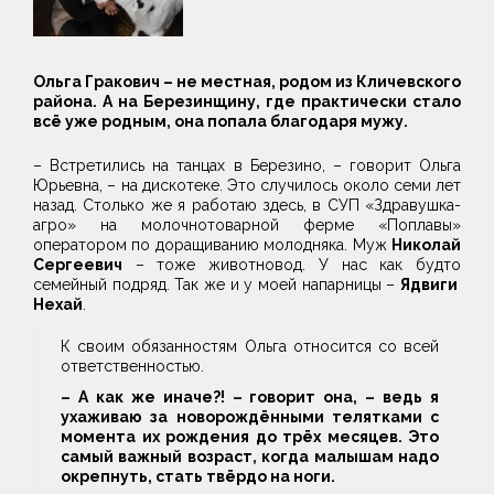
Ольга Гракович – не местная, родом из Кличевского
района. А на Березинщину, где практически стало
всё уже родным, она попала благодаря мужу.
– Встретились на танцах в Березино, – говорит Ольга
Юрьевна, – на дискотеке. Это случилось около семи лет
назад. Столько же я работаю здесь, в СУП «Здравушка-
агро» на молочнотоварной ферме «Поплавы»
оператором по доращиванию молодняка. Муж
Николай
Сергеевич
– тоже животновод. У нас как будто
семейный подряд. Так же и у моей напарницы –
Ядвиги
Нехай
.
К своим обязанностям Ольга относится со всей
ответственностью.
– А как же иначе?! – говорит она, – ведь я
ухаживаю за новорождёнными телятками с
момента их рождения до трёх месяцев. Это
самый важный возраст, когда малышам надо
окрепнуть, стать твёрдо на ноги.