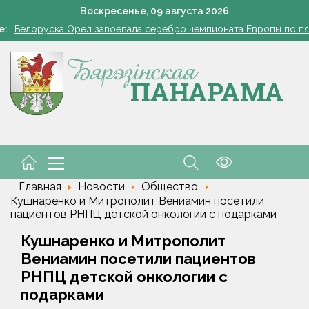
101 год — целая эпоха!
Воскресенье,
09
августа
2026
Белоруска Орел завоевала серебро чемпионата Европы по п
е:
Всего 1 грамм на ведро — и пустоцветов как не бывал
В Жорновке проходит турслёт сотрудников ГКСЭ
Есть комбайнеры-тысячники в «Здравушка-Агро»
101 год — целая эпоха!
Белоруска Орел завоевала серебро чемпионата Европы по п
Главная
Новости
Общество
Кушнаренко и Митрополит Вениамин посетили
пациентов РНПЦ детской онкологии с подарками
Кушнаренко и Митрополит
Вениамин посетили пациентов
РНПЦ детской онкологии с
подарками