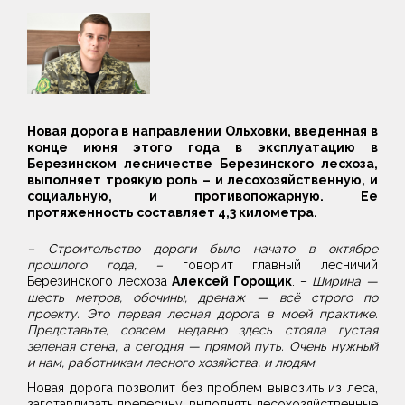
Новая дорога в направлении Ольховки, введенная в
конце июня этого года в эксплуатацию в
Березинском лесничестве Березинского лесхоза,
выполняет троякую роль – и лесохозяйственную, и
социальную, и противопожарную. Ее
протяженность составляет 4,3 километра.
– Строительство дороги было начато в октябре
прошлого года, –
говорит главный лесничий
Березинского лесхоза
Алексей Горощик
. –
Ширина —
шесть метров, обочины, дренаж — всё строго по
проекту.
Это первая лесная дорога в моей практике.
Представьте, совсем недавно здесь стояла густая
зеленая стена, а сегодня — прямой путь. Очень нужный
и нам, работникам лесного хозяйства, и людям.
Новая дорога позволит без проблем вывозить из леса,
заготавливать древесину, выполнять лесохозяйственные