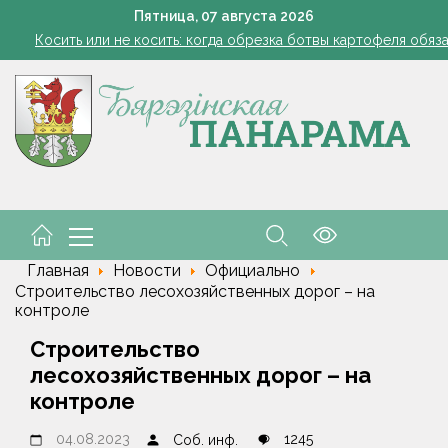
Семинар-совещание по охране труда профсоюза работник
Пятница,
07
августа
2026
Косить или не косить: когда обрезка ботвы картофеля обяз
Ребенок провалился в канализационный колодец в Столинско
Включаем фары и продолжаем жать
командировочные расходы на проезд, если у работника нет биле
Семинар-совещание по охране труда профсоюза работник
Косить или не косить: когда обрезка ботвы картофеля обяз
Ребенок провалился в канализационный колодец в Столинско
Главная
Новости
Официально
Строительство лесохозяйственных дорог – на
контроле
Строительство
лесохозяйственных дорог – на
контроле
04.08.2023
1245
Соб. инф.