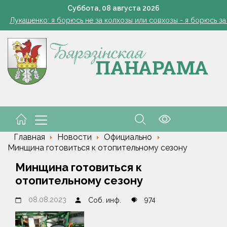
: малый и средний бизнес приглашают к сотрудничеству с круп
Суббота,
08
августа
2026
Лукашенко: я борюсь не за колхозы или совхозы - я борюсь з
оты, маршруты, ассортимент. Лукашенко обозначил слабые мест
Софии Стасевич — 101. История несгибаемой женщин
1 стакан в ведро — тля и плодожорка бегут: Августовская защ
: малый и средний бизнес приглашают к сотрудничеству с круп
Лукашенко: я борюсь не за колхозы или совхозы - я борюсь з
оты, маршруты, ассортимент. Лукашенко обозначил слабые мест
Главная
Новости
Официально
Минщина готовиться к отопительному сезону
Минщина готовиться к
отопительному сезону
08.08.2023
974
Соб. инф.