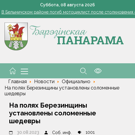
Белоруска Орел завоевала серебро чемпионата Европы по п
Суббота,
08
августа
2026
В Белыничском районе погиб мотоциклист после столкновения
Что нужно сделать в августе с огуречником, чтобы продлить п
Есть комбайнеры-тысячники в «Здравушка-Агро»
101 год — целая эпоха!
Белоруска Орел завоевала серебро чемпионата Европы по п
В Белыничском районе погиб мотоциклист после столкновения
Что нужно сделать в августе с огуречником, чтобы продлить п
Главная
Новости
Официально
На полях Березинщины установлены соломенные
шедевры
На полях Березинщины
установлены соломенные
шедевры
30.08.2023
1001
Соб. инф.