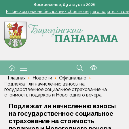
Губернатор поздравил строителей с профессиональным пра
Воскресенье,
09
августа
2026
В Пинском районе бесправник сбил мопед, его водитель в ре
В МВД разъяснили нюансы выдачи паспортов несовершенн
 жара ушла, но лето не спешит прощаться. Рябов рассказал о пог
азером, а розацеа обострилась? Врач объяснила, почему усилила
Губернатор поздравил строителей с профессиональным пра
В Пинском районе бесправник сбил мопед, его водитель в ре
В МВД разъяснили нюансы выдачи паспортов несовершенн
Главная
Новости
Официально
Подлежат ли начислению взносы на
государственное социальное страхование на
стоимость подарков и Новогоднего вечера
Подлежат ли начислению взносы
на государственное социальное
страхование на стоимость
подарков и Новогоднего вечера