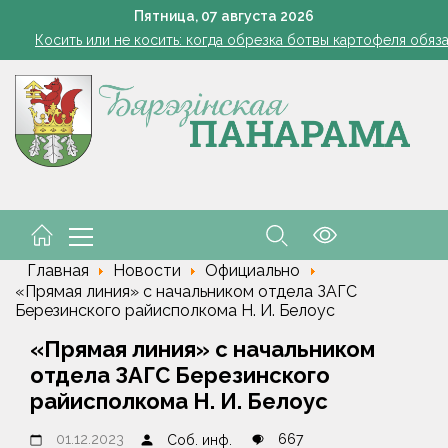
Семинар-совещание по охране труда профсоюза работник
Пятница,
07
августа
2026
Косить или не косить: когда обрезка ботвы картофеля обяз
Ребенок провалился в канализационный колодец в Столинско
Включаем фары и продолжаем жать
командировочные расходы на проезд, если у работника нет биле
Семинар-совещание по охране труда профсоюза работник
Косить или не косить: когда обрезка ботвы картофеля обяз
Ребенок провалился в канализационный колодец в Столинско
Главная
Новости
Официально
«Прямая линия» с начальником отдела ЗАГС
Березинского райисполкома Н. И. Белоус
«Прямая линия» с начальником
отдела ЗАГС Березинского
райисполкома Н. И. Белоус
01.12.2023
667
Соб. инф.