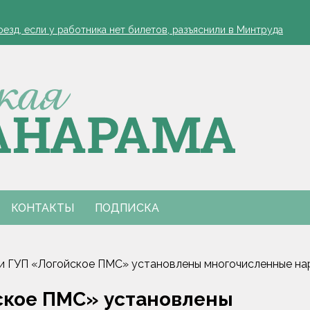
зд, если у работника нет билетов, разъяснили в Минтруда
а работников АПК
офеля обязательна
 в Столинском районе
зд, если у работника нет билетов, разъяснили в Минтруда
а работников АПК
офеля обязательна
 в Столинском районе
КОНТАКТЫ
ПОДПИСКА
и ГУП «Логойское ПМС» установлены многочисленные на
ское ПМС» установлены