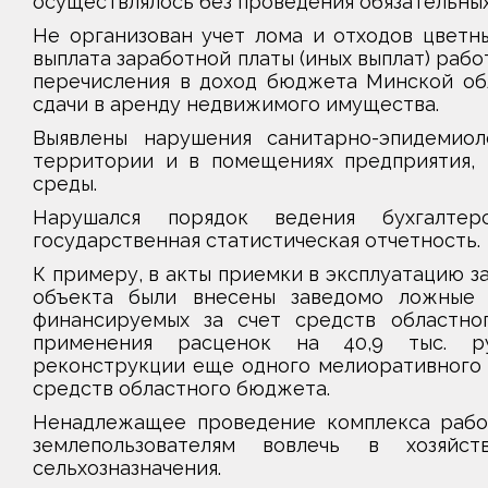
осуществлялось без проведения обязательных
Не организован учет лома и отходов цветн
выплата заработной платы (иных выплат) раб
перечисления в доход бюджета Минской обл
сдачи в аренду недвижимого имущества.
Выявлены нарушения санитарно-эпидемиол
территории и в помещениях предприятия,
среды.
Нарушался порядок ведения бухгалтер
государственная статистическая отчетность.
К примеру, в акты приемки в эксплуатацию 
объекта были внесены заведомо ложные 
финансируемых за счет средств областно
применения расценок на 40,9 тыс. ру
реконструкции еще одного мелиоративного
средств областного бюджета.
Ненадлежащее проведение комплекса работ
землепользователям вовлечь в хозяй
сельхозназначения.