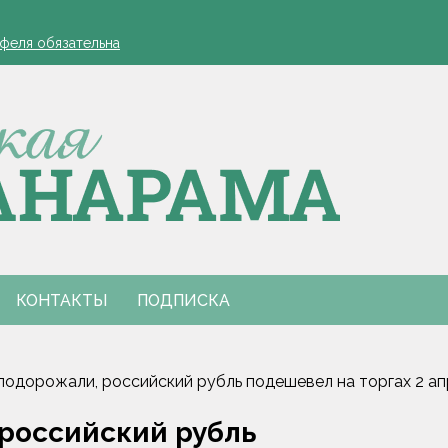
а работников АПК
офеля обязательна
 в Столинском районе
лжиром и предложил ускорить реализацию договоренностей
для работодателей напомнили в Минтруда
а работников АПК
офеля обязательна
 в Столинском районе
лжиром и предложил ускорить реализацию договоренностей
для работодателей напомнили в Минтруда
КОНТАКТЫ
ПОДПИСКА
подорожали, российский рубль подешевел на торгах 2 ап
российский рубль