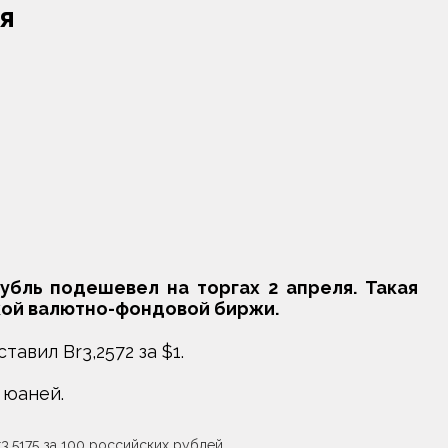
я
бль подешевел на торгах 2 апреля. Такая
кой валютно-фондовой биржи.
тавил Br3,2572 за $1.
 юаней.
3,5175 за 100 российских рублей.