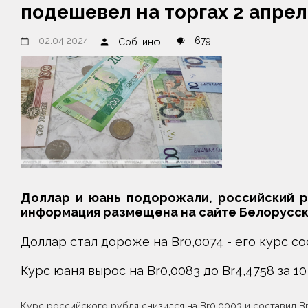
подешевел на торгах 2 апрел
02.04.2024
679
Соб. инф.
Доллар и юань подорожали, российский ру
информация размещена на сайте Белорусс
Доллар стал дороже на Br0,0074 - его курс сос
Курс юаня вырос на Br0,0083 до Br4,4758 за 10
Курс российского рубля снизился на Br0,0003 и составил Br