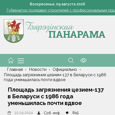
азером, а розацеа обострилась? Врач объяснила, почему усилила
Воскресенье,
09
августа
2026
Губернатор поздравил строителей с профессиональным пра
В Пинском районе бесправник сбил мопед, его водитель в ре
Огород без простоев: превращаем чесночную грядку в фабри
 жара ушла, но лето не спешит прощаться. Рябов рассказал о пог
азером, а розацеа обострилась? Врач объяснила, почему усилила
Губернатор поздравил строителей с профессиональным пра
В Пинском районе бесправник сбил мопед, его водитель в ре
Главная
Новости
Официально
Площадь загрязнения цезием-137 в Беларуси с 1986
года уменьшилась почти вдвое
Площадь загрязнения цезием-137
в Беларуси с 1986 года
уменьшилась почти вдвое
22.04.2024
845
Соб. инф.