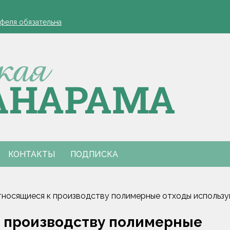
а работников АПК
офеля обязательна
 в Столинском районе
лжиром и предложил ускорить реализацию договоренностей
для работодателей напомнили в Минтруда
а работников АПК
офеля обязательна
 в Столинском районе
лжиром и предложил ускорить реализацию договоренностей
для работодателей напомнили в Минтруда
КОНТАКТЫ
ПОДПИСКА
носящиеся к производству полимерные отходы использу
 производству полимерные