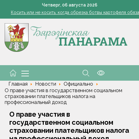
Семинар-совещание по охране труда профсоюза работник
Четверг,
06
августа
2026
Косить или не косить: когда обрезка ботвы картофеля обяз
Ребенок провалился в канализационный колодец в Столинско
Включаем фары и продолжаем жать
командировочные расходы на проезд, если у работника нет биле
Семинар-совещание по охране труда профсоюза работник
Косить или не косить: когда обрезка ботвы картофеля обяз
Ребенок провалился в канализационный колодец в Столинско
Главная
Новости
Официально
О праве участия в государственном социальном
страховании плательщиков налога на
профессиональный доход
О праве участия в
государственном социальном
страховании плательщиков налога
на профессиональный доход