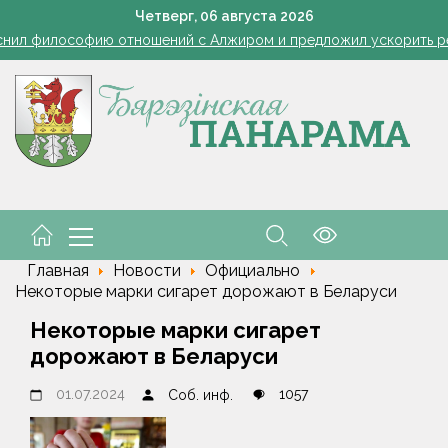
Ребенок провалился в канализационный колодец в Столинско
Четверг,
06
августа
2026
снил философию отношений с Алжиром и предложил ускорить р
а рабочем месте. Обязательные правила для работодателей нап
Семинар-совещание по охране труда профсоюза работник
Косить или не косить: когда обрезка ботвы картофеля обяз
Ребенок провалился в канализационный колодец в Столинско
снил философию отношений с Алжиром и предложил ускорить р
а рабочем месте. Обязательные правила для работодателей нап
Главная
Новости
Официально
Некоторые марки сигарет дорожают в Беларуси
Некоторые марки сигарет
дорожают в Беларуси
01.07.2024
1057
Соб. инф.