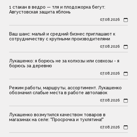
1 стакан в ведро — тля и плодожорка бегут:
Августовская защита яблонь
07.08.2026
Ваш шанс: малый и средний бизнес приглашают к
сотрудничеству с крупными производителями
07.08.2026
Лукашенко: я борюсь не за колхозы или совхозы - я
борюсь за деревню
07.08.2026
Режим работы, маршруты, ассортимент. Лукашенко
обозначил слабые места в работе автолавок
07.08.2026
Лукашенко возмутился качеством товаров в
магазинах на селе: "Просрочка и тухлятина!"
07.08.2026