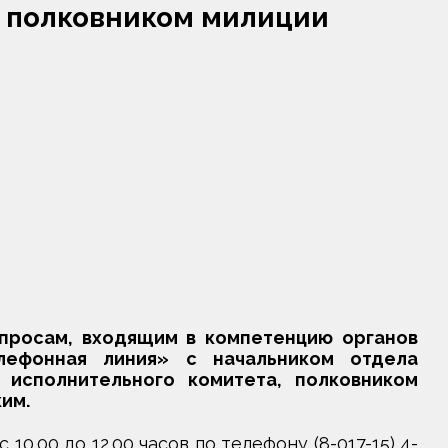
, полковником милиции
опросам, входящим в компетенцию органов
лефонная линия» с начальником отдела
 исполнительного комитета, полковником
им.
.00 до 12.00 часов по телефону (8-017-15) 4-