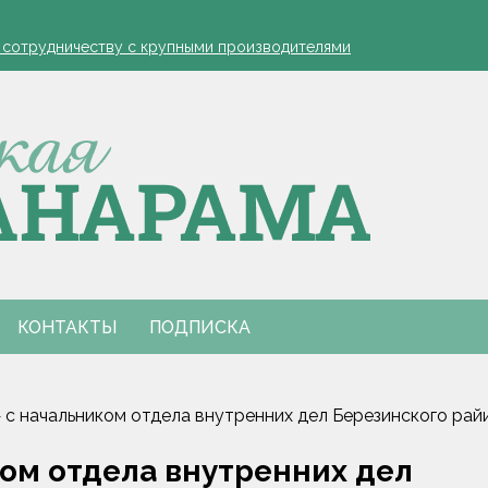
устовская защита яблонь
к сотрудничеству с крупными производителями
- я борюсь за деревню
ко обозначил слабые места в работе автолавок
инах на селе: "Просрочка и тухлятина!"
устовская защита яблонь
к сотрудничеству с крупными производителями
- я борюсь за деревню
ко обозначил слабые места в работе автолавок
инах на селе: "Просрочка и тухлятина!"
КОНТАКТЫ
ПОДПИСКА
 с начальником отдела внутренних дел Березинского ра
ом отдела внутренних дел