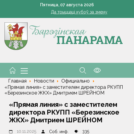
Познай свой край. Как в Беларуси развивают внутренний 
Пятница,
07
августа
2026
Да трыццаці кубоў за змену
Марковские – одно сердце на всех
кашенко поручил вернуть в севооборот все поля Минской облас
Устранение последствий стихии – на контроле губернат
Познай свой край. Как в Беларуси развивают внутренний 
Да трыццаці кубоў за змену
Марковские – одно сердце на всех
Главная
Новости
Официально
«Прямая линия» с заместителем директора РКУПП
«Березинское ЖКХ» Дмитрием ШРЕЙНОМ
«Прямая линия» с заместителем
директора РКУПП «Березинское
ЖКХ» Дмитрием ШРЕЙНОМ
10.11.2025
335
Соб. инф.