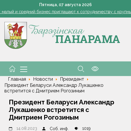
1 стакан в ведро — тля и плодожорка бегут: Августовская защ
Пятница,
07
августа
2026
: малый и средний бизнес приглашают к сотрудничеству с круп
Лукашенко: я борюсь не за колхозы или совхозы - я борюсь з
оты, маршруты, ассортимент. Лукашенко обозначил слабые мест
енко возмутился качеством товаров в магазинах на селе: "Просро
1 стакан в ведро — тля и плодожорка бегут: Августовская защ
: малый и средний бизнес приглашают к сотрудничеству с круп
Лукашенко: я борюсь не за колхозы или совхозы - я борюсь з
оты, маршруты, ассортимент. Лукашенко обозначил слабые мест
енко возмутился качеством товаров в магазинах на селе: "Просро
Главная
Новости
Президент
Президент Беларуси Александр Лукашенко
встретится с Дмитрием Рогозиным
Президент Беларуси Александр
Лукашенко встретится с
Дмитрием Рогозиным
14.08.2023
1019
Соб. инф.