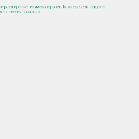
ли расширение промкооперации. Какие резервы еще не
рофтехобразования »