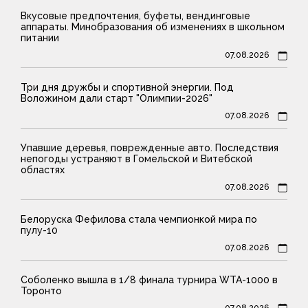
Вкусовые предпочтения, буфеты, вендинговые
аппараты. Минобразования об изменениях в школьном
питании
07.08.2026
Три дня дружбы и спортивной энергии. Под
Воложином дали старт "Олимпии-2026"
07.08.2026
Упавшие деревья, поврежденные авто. Последствия
непогоды устраняют в Гомельской и Витебской
областях
07.08.2026
Белоруска Фефилова стала чемпионкой мира по
пулу-10
07.08.2026
Соболенко вышла в 1/8 финала турнира WTA-1000 в
Торонто
07.08.2026