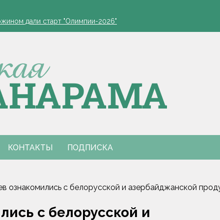
ппараты. Минобразования об изменениях в школьном питании
ожином дали старт "Олимпии-2026"
вия непогоды устраняют в Гомельской и Витебской областях
пулу-10
00 в Торонто
ппараты. Минобразования об изменениях в школьном питании
ожином дали старт "Олимпии-2026"
вия непогоды устраняют в Гомельской и Витебской областях
пулу-10
00 в Торонто
КОНТАКТЫ
ПОДПИСКА
в ознакомились с белорусской и азербайджанской продук
лись с белорусской и