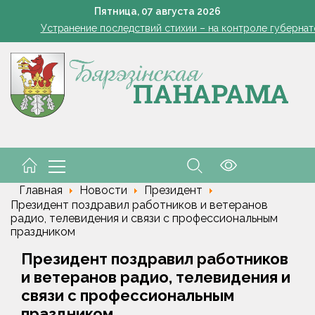
кашенко поручил вернуть в севооборот все поля Минской облас
Пятница,
07
августа
2026
Устранение последствий стихии – на контроле губернат
Познай свой край. Как в Беларуси развивают внутренний 
Да трыццаці кубоў за змену
Марковские – одно сердце на всех
кашенко поручил вернуть в севооборот все поля Минской облас
Устранение последствий стихии – на контроле губернат
Познай свой край. Как в Беларуси развивают внутренний 
Да трыццаці кубоў за змену
Марковские – одно сердце на всех
Главная
Новости
Президент
Президент поздравил работников и ветеранов
радио, телевидения и связи с профессиональным
праздником
Президент поздравил работников
и ветеранов радио, телевидения и
связи с профессиональным
праздником