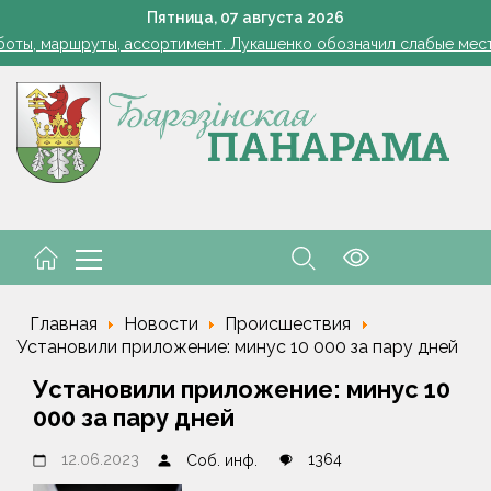
Лукашенко: я борюсь не за колхозы или совхозы - я борюсь з
Пятница,
07
августа
2026
оты, маршруты, ассортимент. Лукашенко обозначил слабые мест
енко возмутился качеством товаров в магазинах на селе: "Просро
1 стакан в ведро — тля и плодожорка бегут: Августовская защ
: малый и средний бизнес приглашают к сотрудничеству с круп
Лукашенко: я борюсь не за колхозы или совхозы - я борюсь з
оты, маршруты, ассортимент. Лукашенко обозначил слабые мест
енко возмутился качеством товаров в магазинах на селе: "Просро
Главная
Новости
Происшествия
Установили приложение: минус 10 000 за пару дней
Установили приложение: минус 10
000 за пару дней
12.06.2023
1364
Соб. инф.